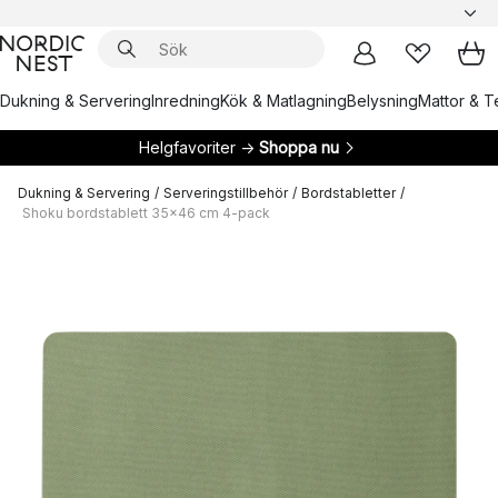
Dukning & Servering
Inredning
Kök & Matlagning
Belysning
Mattor & Te
Helgfavoriter →
Shoppa nu
Dukning & Servering
/
Serveringstillbehör
/
Bordstabletter
/
Shoku bordstablett 35x46 cm 4-pack