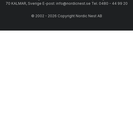
70 KALMAR, Sverige E-post: info@nordicnest.se Tel. 0480 - 44 99 20
© 2002 - 2026 Copyright Nordic Nest AB