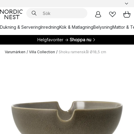
Dukning & Servering
Inredning
Kök & Matlagning
Belysning
Mattor & Te
Helgfavoriter →
Shoppa nu
Varumärken
/
Villa Collection
/
Shoku ramenskål Ø18,5 cm