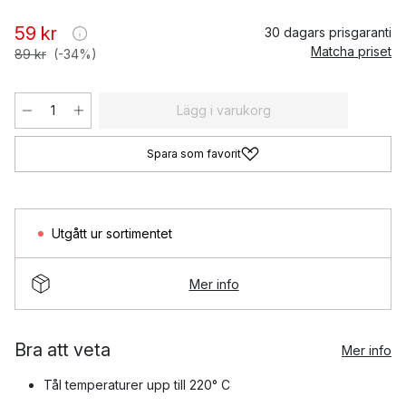
59 kr
30 dagars prisgaranti
Matcha priset
89 kr
(-34%)
Lägg i varukorg
Spara som favorit
Utgått ur sortimentet
Mer info
Bra att veta
Mer info
Tål temperaturer upp till 220° C