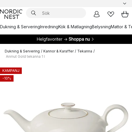
Dukning & Servering
Inredning
Kök & Matlagning
Belysning
Mattor & Te
Helgfavoriter →
Shoppa nu
Dukning & Servering
/
Kannor & Karaffer
/
Tekanna
/
Anmut Gold tekanna 1 l
KAMPANJ
-10%