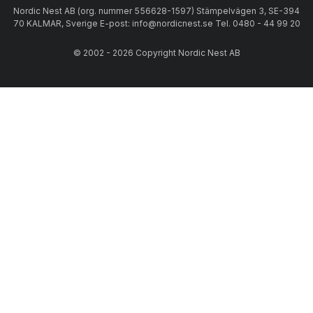
Nordic Nest AB (org. nummer 556628-1597) Stämpelvägen 3, SE-394
70 KALMAR, Sverige E-post: info@nordicnest.se Tel. 0480 - 44 99 20
© 2002 - 2026 Copyright Nordic Nest AB