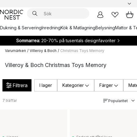
Dukning & Servering
Inredning
Kök & Matlagning
Belysning
Mattor & Te
Sommarrea:
20-70% på tusentals designfavoriter
Varumärken
/
Villeroy & Boch
/
Christmas Toys Memory
Villeroy & Boch Christmas Toys Memory
Filtrera
I lager
Kategorier
Färger
Mate
7
träffar
Popularitet