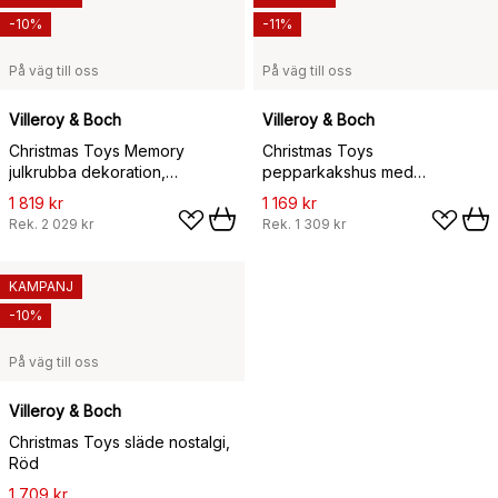
-10%
-11%
På väg till oss
På väg till oss
Villeroy & Boch
Villeroy & Boch
Christmas Toys Memory
Christmas Toys
julkrubba dekoration,
pepparkakshus med
27x16x16 cm
musikbox, Biege
1 819 kr
1 169 kr
Rek.
2 029 kr
Rek.
1 309 kr
KAMPANJ
-10%
På väg till oss
Villeroy & Boch
Christmas Toys släde nostalgi,
Röd
1 709 kr