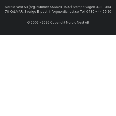
Nordic Nest AB (org. nummer 556628-1597) Stämpelvägen 3, SE-394
70 KALMAR, Sverige E-post: info@nordicnest.se Tel. 0480 - 44 99 20
© 2002 - 2026 Copyright Nordic Nest AB