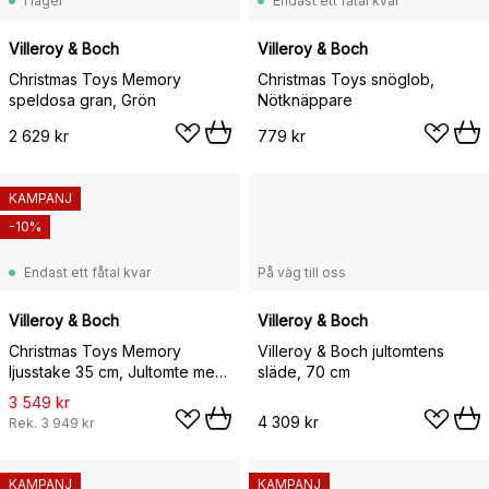
I lager
Endast ett fåtal kvar
Villeroy & Boch
Villeroy & Boch
Christmas Toys Memory
Christmas Toys snöglob,
speldosa gran, Grön
Nötknäppare
2 629 kr
779 kr
KAMPANJ
-10%
Endast ett fåtal kvar
På väg till oss
Villeroy & Boch
Villeroy & Boch
Christmas Toys Memory
Villeroy & Boch jultomtens
ljusstake 35 cm, Jultomte med
släde, 70 cm
ren
3 549 kr
4 309 kr
Rek.
3 949 kr
KAMPANJ
KAMPANJ