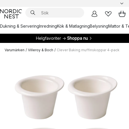
Dukning & Servering
Inredning
Kök & Matlagning
Belysning
Mattor & Te
Helgfavoriter →
Shoppa nu
Varumärken
/
Villeroy & Boch
/
Clever Baking muffinskoppar 4-pack