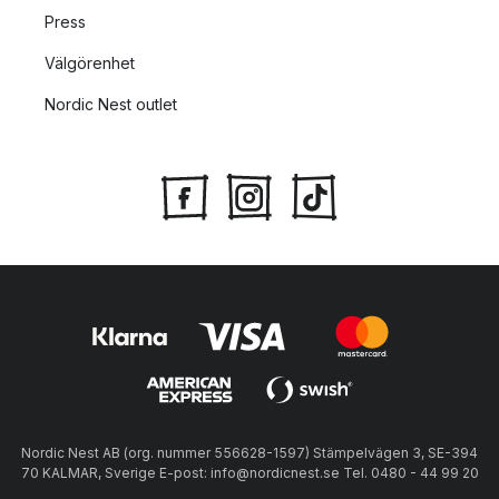
Press
Välgörenhet
Nordic Nest outlet
Nordic Nest AB (org. nummer 556628-1597) Stämpelvägen 3, SE-394
70 KALMAR, Sverige E-post: info@nordicnest.se Tel. 0480 - 44 99 20