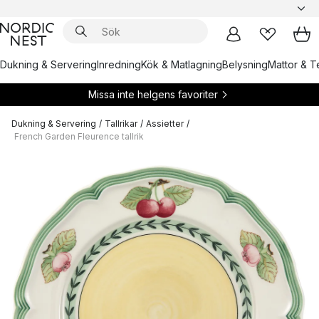
Dukning & Servering
Inredning
Kök & Matlagning
Belysning
Mattor & Te
Missa inte helgens favoriter
Dukning & Servering
/
Tallrikar
/
Assietter
/
French Garden Fleurence tallrik