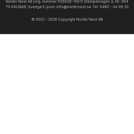
Nordic Nest AB (org. nummer 556628-1597) Stämpelvägen 3, SE-394
70 KALMAR, Sverige E-post: info@nordicnest.se Tel. 0480 - 44 99 20
© 2002 - 2026 Copyright Nordic Nest AB