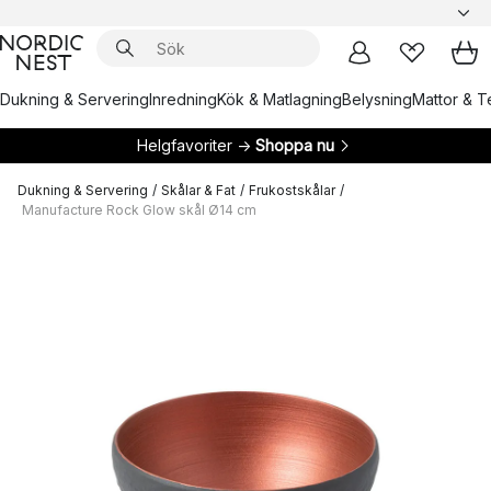
Dukning & Servering
Inredning
Kök & Matlagning
Belysning
Mattor & Te
Helgfavoriter →
Shoppa nu
Dukning & Servering
/
Skålar & Fat
/
Frukostskålar
/
Manufacture Rock Glow skål Ø14 cm