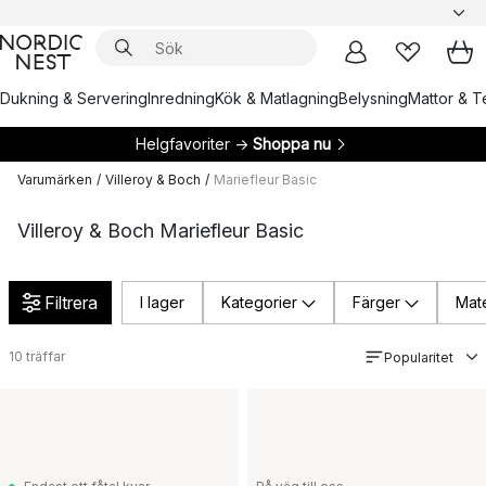
Dukning & Servering
Inredning
Kök & Matlagning
Belysning
Mattor & Te
Helgfavoriter →
Shoppa nu
Varumärken
/
Villeroy & Boch
/
Mariefleur Basic
Villeroy & Boch Mariefleur Basic
Filtrera
I lager
Kategorier
Färger
Mate
10
träffar
Popularitet