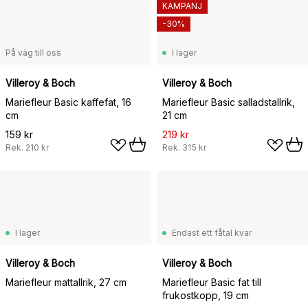
KAMPANJ
-30%
På väg till oss
I lager
Villeroy & Boch
Villeroy & Boch
Mariefleur Basic kaffefat, 16
Mariefleur Basic salladstallrik,
cm
21 cm
159 kr
219 kr
Rek.
210 kr
Rek.
315 kr
I lager
Endast ett fåtal kvar
Villeroy & Boch
Villeroy & Boch
Mariefleur mattallrik, 27 cm
Mariefleur Basic fat till
frukostkopp, 19 cm