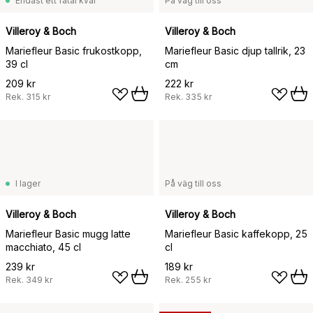
Endast ett fåtal kvar
På väg till oss
Villeroy & Boch
Villeroy & Boch
Mariefleur Basic frukostkopp,
Mariefleur Basic djup tallrik, 23
39 cl
cm
209 kr
222 kr
Rek.
315 kr
Rek.
335 kr
I lager
På väg till oss
Villeroy & Boch
Villeroy & Boch
Mariefleur Basic mugg latte
Mariefleur Basic kaffekopp, 25
macchiato, 45 cl
cl
239 kr
189 kr
Rek.
349 kr
Rek.
255 kr