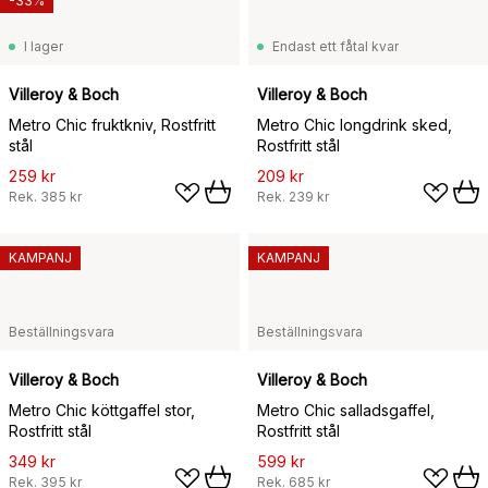
-33%
I lager
Endast ett fåtal kvar
Villeroy & Boch
Villeroy & Boch
Metro Chic fruktkniv, Rostfritt
Metro Chic longdrink sked,
stål
Rostfritt stål
259 kr
209 kr
Rek.
385 kr
Rek.
239 kr
KAMPANJ
KAMPANJ
Beställningsvara
Beställningsvara
Villeroy & Boch
Villeroy & Boch
Metro Chic köttgaffel stor,
Metro Chic salladsgaffel,
Rostfritt stål
Rostfritt stål
349 kr
599 kr
Rek.
395 kr
Rek.
685 kr