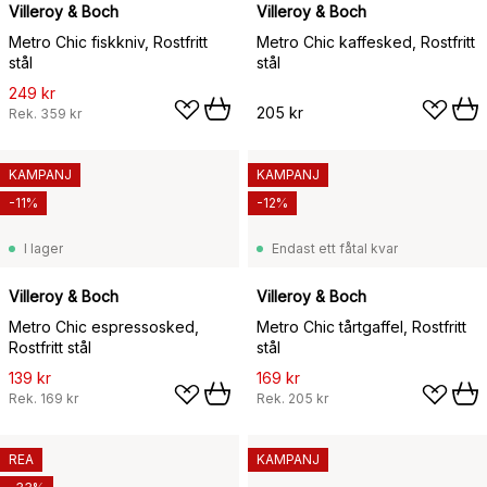
Villeroy & Boch
Villeroy & Boch
Metro Chic fiskkniv, Rostfritt
Metro Chic kaffesked, Rostfritt
stål
stål
249 kr
205 kr
Rek.
359 kr
KAMPANJ
KAMPANJ
-11%
-12%
I lager
Endast ett fåtal kvar
Villeroy & Boch
Villeroy & Boch
Metro Chic espressosked,
Metro Chic tårtgaffel, Rostfritt
Rostfritt stål
stål
139 kr
169 kr
Rek.
169 kr
Rek.
205 kr
REA
KAMPANJ