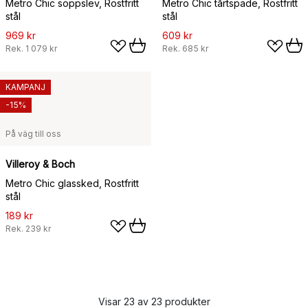
Metro Chic soppslev, Rostfritt
Metro Chic tårtspade, Rostfritt
stål
stål
969 kr
609 kr
Rek.
1 079 kr
Rek.
685 kr
KAMPANJ
-15%
På väg till oss
Villeroy & Boch
Metro Chic glassked, Rostfritt
stål
189 kr
Rek.
239 kr
Visar 23 av 23 produkter