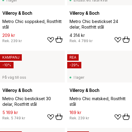
I lager
Endast ett fåtal kvar
Villeroy & Boch
Villeroy & Boch
Metro Chic soppsked, Rostfritt
Metro Chic bestickset 24
stål
delar, Rostfritt stål
209 kr
4 314 kr
Rek.
239 kr
Rek.
4 789 kr
KAMPANJ
REA
-10%
-29%
På väg till oss
I lager
Villeroy & Boch
Villeroy & Boch
Metro Chic bestickset 30
Metro Chic matsked, Rostfritt
delar, Rostfritt stål
stål
5 169 kr
169 kr
Rek.
5 749 kr
Rek.
239 kr