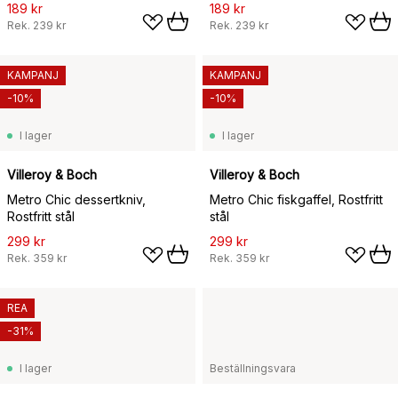
189 kr
189 kr
Rek.
239 kr
Rek.
239 kr
KAMPANJ
KAMPANJ
-10%
-10%
I lager
I lager
Villeroy & Boch
Villeroy & Boch
Metro Chic dessertkniv,
Metro Chic fiskgaffel, Rostfritt
Rostfritt stål
stål
299 kr
299 kr
Rek.
359 kr
Rek.
359 kr
REA
-31%
I lager
Beställningsvara