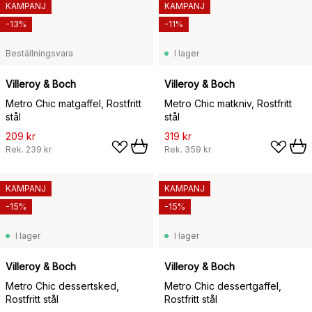
KAMPANJ
KAMPANJ
-13%
-11%
Beställningsvara
I lager
Villeroy & Boch
Villeroy & Boch
Metro Chic matgaffel, Rostfritt
Metro Chic matkniv, Rostfritt
stål
stål
209 kr
319 kr
Rek.
239 kr
Rek.
359 kr
KAMPANJ
KAMPANJ
-15%
-15%
I lager
I lager
Villeroy & Boch
Villeroy & Boch
Metro Chic dessertsked,
Metro Chic dessertgaffel,
Rostfritt stål
Rostfritt stål