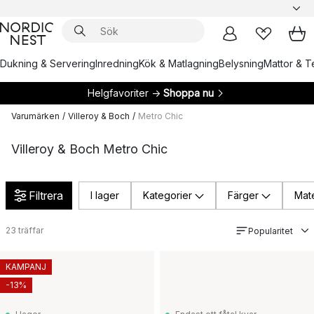
Dukning & Servering
Inredning
Kök & Matlagning
Belysning
Mattor & Te
Helgfavoriter →
Shoppa nu
Varumärken
/
Villeroy & Boch
/
Metro Chic
Villeroy & Boch Metro Chic
Filtrera
I lager
Kategorier
Färger
Mate
23
träffar
Popularitet
KAMPANJ
-13%