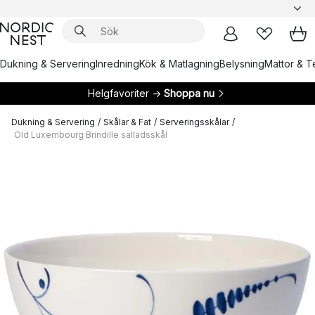
Dukning & Servering
Inredning
Kök & Matlagning
Belysning
Mattor & Te
Helgfavoriter →
Shoppa nu
Dukning & Servering
/
Skålar & Fat
/
Serveringsskålar
/
Old Luxembourg Brindille salladsskål