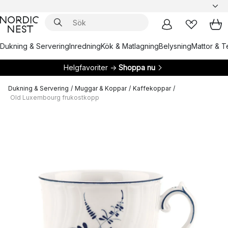
Dukning & Servering
Inredning
Kök & Matlagning
Belysning
Mattor & Te
Helgfavoriter →
Shoppa nu
Dukning & Servering
/
Muggar & Koppar
/
Kaffekoppar
/
Old Luxembourg frukostkopp