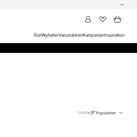
Rum
Nyheter
Varumärken
Kampanjer
Inspiration
1
träffar
Popularitet