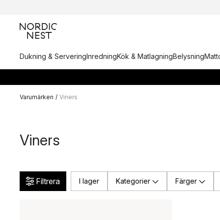
Dukning & Servering
Inredning
Kök & Matlagning
Belysning
Matto
Varumärken
/
Viners
Viners
Filtrera
I lager
Kategorier
Färger