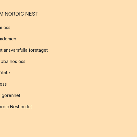
M NORDIC NEST
m oss
mdömen
t ansvarsfulla företaget
obba hos oss
filiate
ess
lgörenhet
rdic Nest outlet