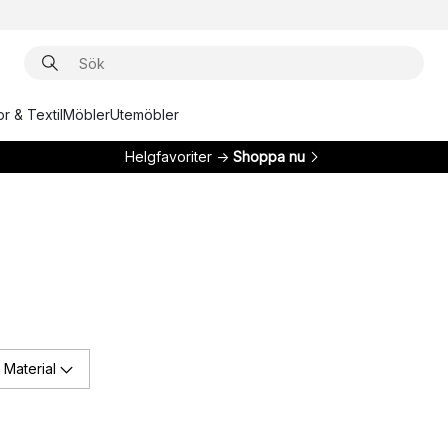
r & Textil
Möbler
Utemöbler
Helgfavoriter →
Shoppa nu
Material