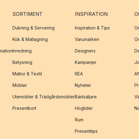
SORTIMENT
INSPIRATION
O
Dukning & Servering
Inspiration & Tips
O
Kök & Matlagning
Varumärken
O
amation
Inredning
Designers
De
Belysning
Kampanjer
J
Mattor & Textil
REA
Af
Möbler
Nyheter
Pr
Utemöbler & Trädgårdsmöbler
Bästsäljare
Vä
Presentkort
Högtider
No
Rum
Presenttips