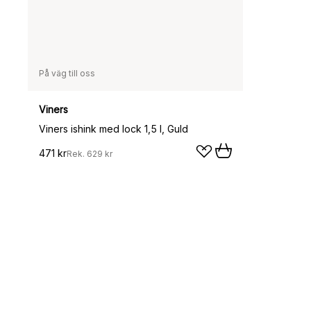
På väg till oss
Viners
Viners ishink med lock 1,5 l, Guld
471 kr
Rek.
629 kr