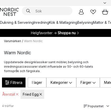
Dukning & Servering
Inredning
Kök & Matlagning
Belysning
Mattor & Te
Helgfavoriter →
Shoppa nu
Varumärken
/
Warm Nordic
Warm Nordic
Uppdaterade designklassiker samt möbler, belysning och
inredningsaccessoarer starkt influerade av 50- och 60-talets
formspråk och färgskala.
Filtrera
I lager
Kategorier
Färger
Mate
Återställ
Fried Egg
4
träffar
Popularitet