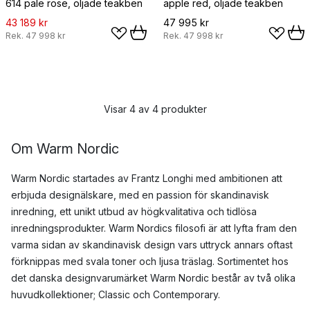
614 pale rose, oljade teakben
apple red, oljade teakben
43 189 kr
47 995 kr
Rek.
47 998 kr
Rek.
47 998 kr
Visar 4 av 4 produkter
Om Warm Nordic
Warm Nordic startades av Frantz Longhi med ambitionen att
erbjuda designälskare, med en passion för skandinavisk
inredning, ett unikt utbud av högkvalitativa och tidlösa
inredningsprodukter. Warm Nordics filosofi är att lyfta fram den
varma sidan av skandinavisk design vars uttryck annars oftast
förknippas med svala toner och ljusa träslag. Sortimentet hos
det danska designvarumärket Warm Nordic består av två olika
huvudkollektioner; Classic och Contemporary.