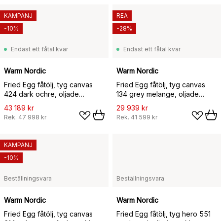
KAMPANJ
REA
-10%
-28%
Endast ett fåtal kvar
Endast ett fåtal kvar
Warm Nordic
Warm Nordic
Fried Egg fåtölj, tyg canvas
Fried Egg fåtölj, tyg canvas
424 dark ochre, oljade
134 grey melange, oljade
teakben
teakben
43 189 kr
29 939 kr
Rek.
47 998 kr
Rek.
41 599 kr
KAMPANJ
-10%
Beställningsvara
Beställningsvara
Warm Nordic
Warm Nordic
Fried Egg fåtölj, tyg canvas
Fried Egg fåtölj, tyg hero 551