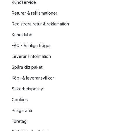
Kundservice
total avkoppling. Stommen består av solid teak och det finns
en stor variation av utvalda nyanser på klädseln att välja
Returer & reklamationer
mellan.
Registrera retur & reklamation
Contemporary Collection består av nya, innovativa
Kundklubb
inredningsprodukter formgivna av framstående designers som
tolkat den varma och informella känslan som definierat
FAQ - Vanliga frågor
begreppet skandinavisk design i generationer. Genom att
Leveransinformation
inspireras av 50- och 60-talets formspråk och färgval samt
genom att omfamna den genuina, nordiska andan så skapar
Spåra ditt paket
man tidlösa, högkvalitativa designprodukter med en tydlig
Köp- & leveransvillkor
retrokänsla.
Säkerhetspolicy
Cookies
Prisgaranti
Företag