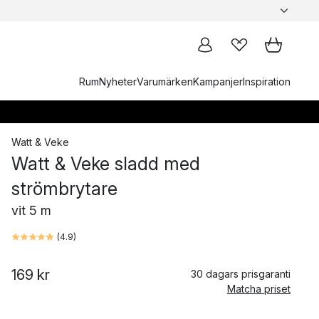
Rum
Nyheter
Varumärken
Kampanjer
Inspiration
Watt & Veke
Watt & Veke sladd med
strömbrytare
vit 5 m
(
4.9
)
169 kr
30 dagars prisgaranti
Matcha priset