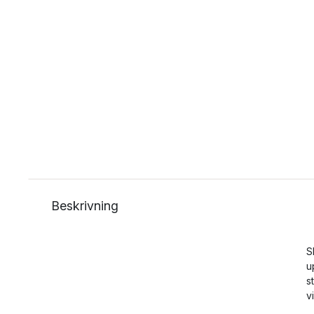
Beskrivning
S
u
s
v