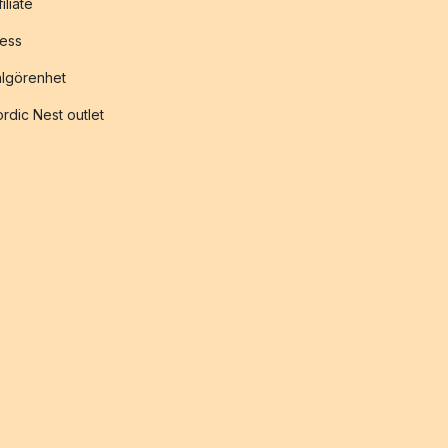
filiate
ess
lgörenhet
rdic Nest outlet