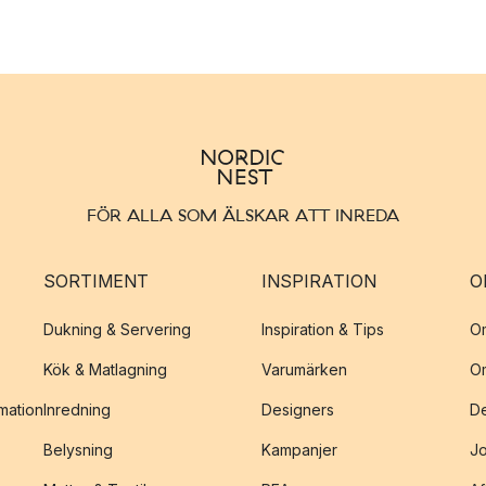
FÖR ALLA SOM ÄLSKAR ATT INREDA
SORTIMENT
INSPIRATION
O
Dukning & Servering
Inspiration & Tips
O
Kök & Matlagning
Varumärken
O
amation
Inredning
Designers
De
Belysning
Kampanjer
J