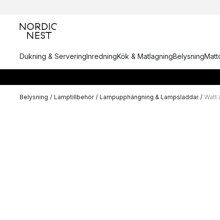
Dukning & Servering
Inredning
Kök & Matlagning
Belysning
Matto
Belysning
/
Lamptillbehör
/
Lampupphängning & Lampsladdar
/
Watt 