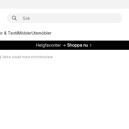
r & Textil
Möbler
Utemöbler
Helgfavoriter →
Shoppa nu
& Veke sladd med strömbrytare