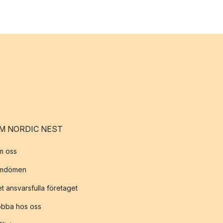
M NORDIC NEST
m oss
mdömen
t ansvarsfulla företaget
obba hos oss