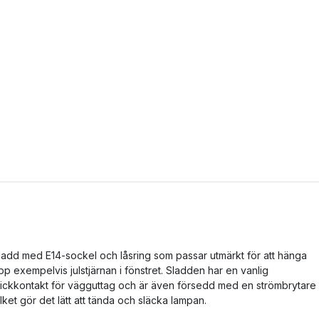
ladd med E14-sockel och låsring som passar utmärkt för att hänga
pp exempelvis julstjärnan i fönstret. Sladden har en vanlig
tickkontakt för vägguttag och är även försedd med en strömbrytare
ilket gör det lätt att tända och släcka lampan.