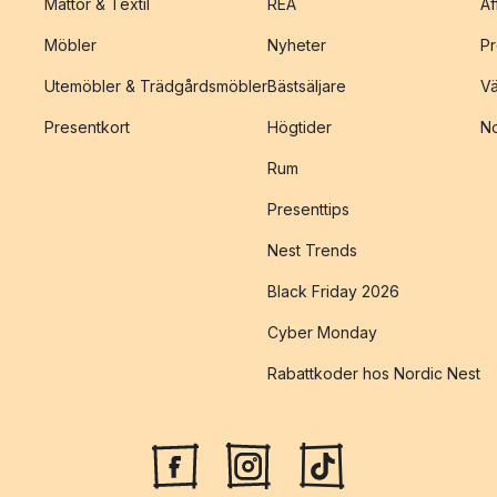
Mattor & Textil
REA
Af
Möbler
Nyheter
Pr
Utemöbler & Trädgårdsmöbler
Bästsäljare
Vä
Presentkort
Högtider
No
Rum
Presenttips
Nest Trends
Black Friday 2026
Cyber Monday
Rabattkoder hos Nordic Nest