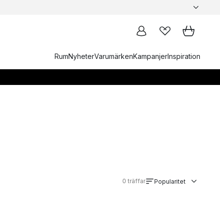
Rum
Nyheter
Varumärken
Kampanjer
Inspiration
0
träffar
Popularitet