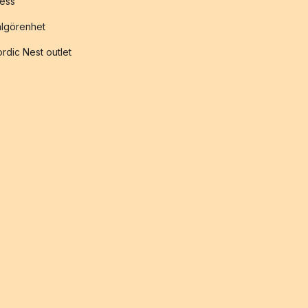
ess
lgörenhet
rdic Nest outlet