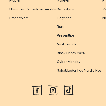
Möbler
Nyheter
Pr
Utemöbler & Trädgårdsmöbler
Bästsäljare
Vä
Presentkort
Högtider
No
Rum
Presenttips
Nest Trends
Black Friday 2026
Cyber Monday
Rabattkoder hos Nordic Nest