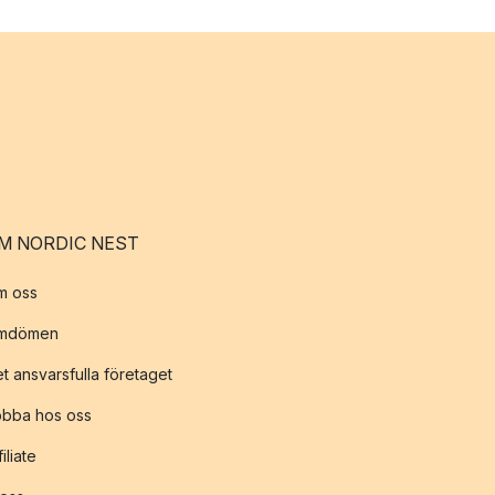
M NORDIC NEST
m oss
mdömen
t ansvarsfulla företaget
obba hos oss
filiate