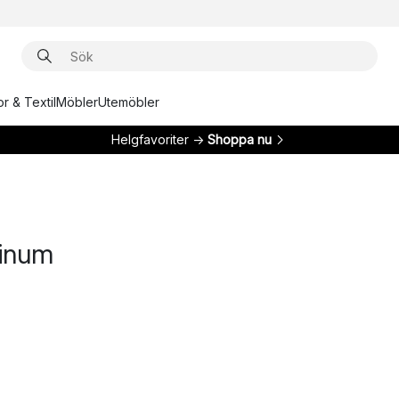
r & Textil
Möbler
Utemöbler
Helgfavoriter →
Shoppa nu
inum