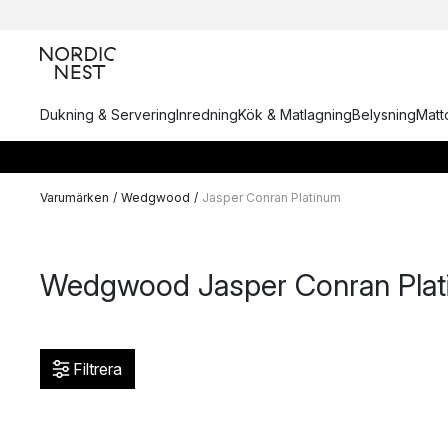
Dukning & Servering
Inredning
Kök & Matlagning
Belysning
Matto
Varumärken
/
Wedgwood
/
Jasper Conran Platinum
Wedgwood Jasper Conran Plat
Filtrera