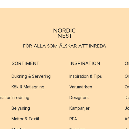
FÖR ALLA SOM ÄLSKAR ATT INREDA
SORTIMENT
INSPIRATION
O
Dukning & Servering
Inspiration & Tips
O
Kök & Matlagning
Varumärken
O
amation
Inredning
Designers
De
Belysning
Kampanjer
J
Mattor & Textil
REA
Af