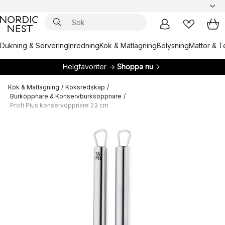
Dukning & Servering
Inredning
Kök & Matlagning
Belysning
Mattor & Te
Helgfavoriter →
Shoppa nu
Kök & Matlagning
/
Köksredskap
/
Burköppnare & Konservburksöppnare
/
Profi Plus konservöppnare 23 cm