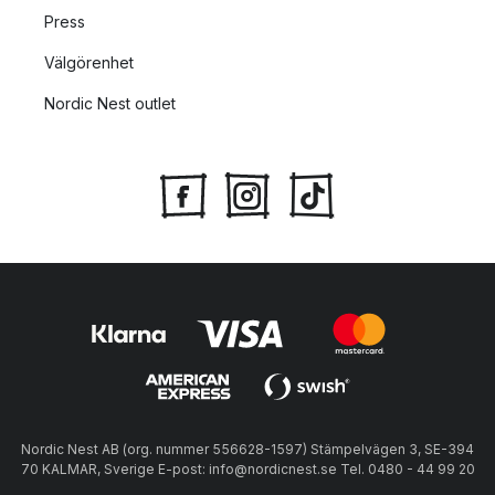
Press
Välgörenhet
Nordic Nest outlet
Nordic Nest AB (org. nummer 556628-1597) Stämpelvägen 3, SE-394
70 KALMAR, Sverige E-post: info@nordicnest.se Tel. 0480 - 44 99 20