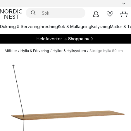
Dukning & Servering
Inredning
Kök & Matlagning
Belysning
Mattor & Te
Helgfavoriter →
Shoppa nu
Möbler
/
Hylla & Förvaring
/
Hyllor & Hyllsystem
/
Stedge hylla 80 cm