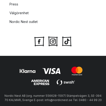
Press
Välgörenhet
Nordic Nest outlet
Nordic Nest AB (org. nummer 556628-1597) Stämpelvägen 3, SE-394
70 KALMAR, Sverige E-post: info@nordicnest.se Tel. 0480 - 44 99 20