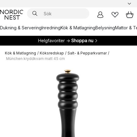
Dukning & Servering
Inredning
Kök & Matlagning
Belysning
Mattor & Te
Helgfavoriter →
Shoppa nu
Kök & Matlagning
/
Köksredskap
/
Salt- & Pepparkvarnar
/
München kryddkvarn matt 45 cm