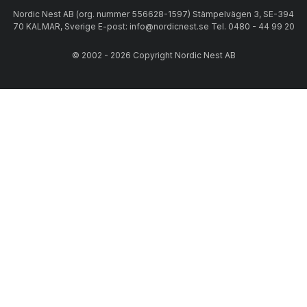
Nordic Nest AB (org. nummer 556628-1597) Stämpelvägen 3, SE-394
70 KALMAR, Sverige E-post: info@nordicnest.se Tel. 0480 - 44 99 20
© 2002 - 2026 Copyright Nordic Nest AB