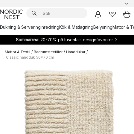
Dukning & Servering
Inredning
Kök & Matlagning
Belysning
Mattor & Te
Sommarrea:
20-70% på tusentals designfavoriter
Mattor & Textil
/
Badrumstextilier
/
Handdukar
/
Classic handduk 50x70 cm