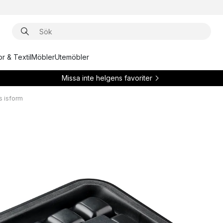
r & Textil
Möbler
Utemöbler
Missa inte helgens favoriter
s isform