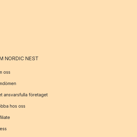
M NORDIC NEST
m oss
mdömen
t ansvarsfulla företaget
obba hos oss
filiate
ess