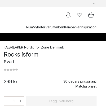
Rum
Nyheter
Varumärken
Kampanjer
Inspiration
ICEBREAKER Nordic
för
Zone Denmark
Rocks isform
Svart
299 kr
30 dagars prisgaranti
Matcha priset
Lägg i varukorg