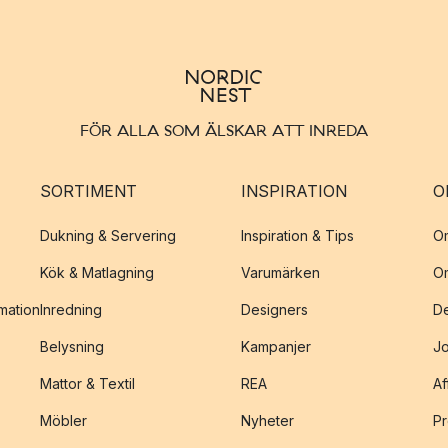
FÖR ALLA SOM ÄLSKAR ATT INREDA
SORTIMENT
INSPIRATION
O
Dukning & Servering
Inspiration & Tips
O
Kök & Matlagning
Varumärken
O
amation
Inredning
Designers
De
Belysning
Kampanjer
J
Mattor & Textil
REA
Af
Möbler
Nyheter
Pr