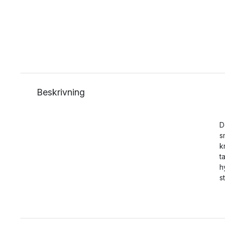
Beskrivning
D
s
k
t
h
s