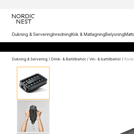
Dukning & Servering
Inredning
Kök & Matlagning
Belysning
Matto
Dukning & Servering
/
Drink- & Bartillbehör
/
Vin- & bartillbehör
/
Rock