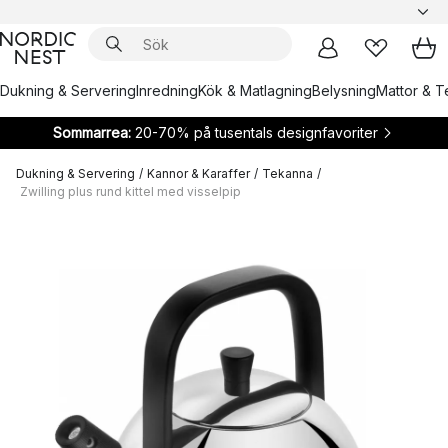
Dukning & Servering
Inredning
Kök & Matlagning
Belysning
Mattor & Te
Sommarrea:
20-70% på tusentals designfavoriter
Dukning & Servering
/
Kannor & Karaffer
/
Tekanna
/
Zwilling plus rund kittel med visselpip