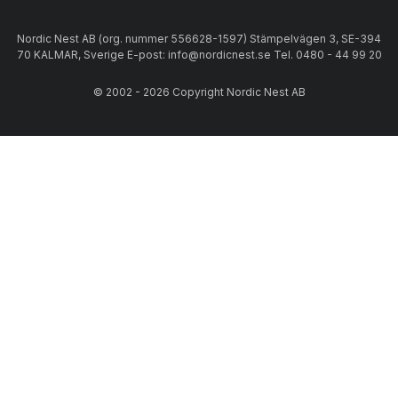
Nordic Nest AB (org. nummer 556628-1597) Stämpelvägen 3, SE-394
70 KALMAR, Sverige E-post: info@nordicnest.se Tel. 0480 - 44 99 20
© 2002 - 2026 Copyright Nordic Nest AB