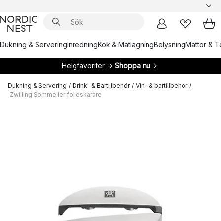
Dukning & Servering
Inredning
Kök & Matlagning
Belysning
Mattor & Te
Helgfavoriter →
Shoppa nu
Dukning & Servering
/
Drink- & Bartillbehör
/
Vin- & bartillbehör
/
Zwilling Sommelier folieskärare