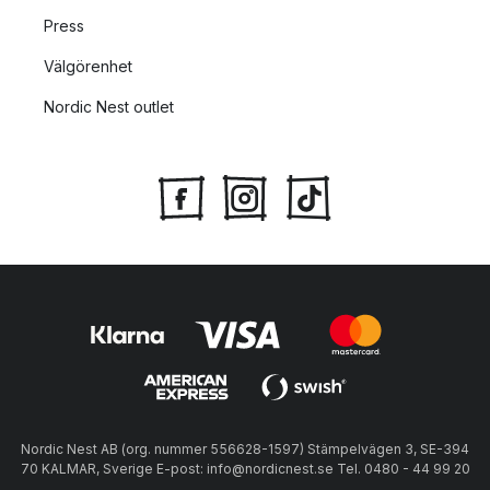
Press
Välgörenhet
Nordic Nest outlet
Nordic Nest AB (org. nummer 556628-1597) Stämpelvägen 3, SE-394
70 KALMAR, Sverige E-post: info@nordicnest.se Tel. 0480 - 44 99 20