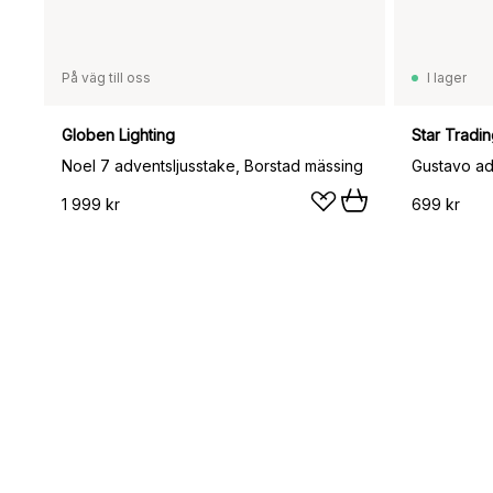
På väg till oss
I lager
Globen Lighting
Star Tradi
Noel 7 adventsljusstake, Borstad mässing
Gustavo ad
1 999 kr
699 kr