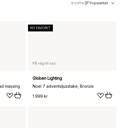
8
träffar
Popularitet
NY FAVORIT
På väg till oss
Globen Lighting
tad mässing
Noel 7 adventsljusstake, Bronze
1 999 kr