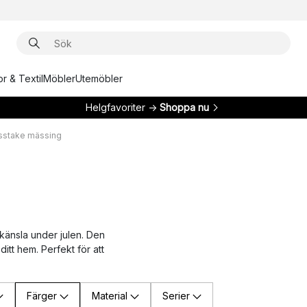
r & Textil
Möbler
Utemöbler
Helgfavoriter →
Shoppa nu
sstake mässing
 känsla under julen. Den
ditt hem. Perfekt för att
Färger
Material
Serier