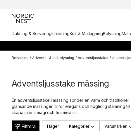
Dukning & Servering
Inredning
Kök & Matlagning
Belysning
Matto
Belysning
/
Advents- & Julbelysning
/
Adventsljusstakar
/
Adventslju
Adventsljusstake mässing
En adventsljusstake i mässing sprider en varm och traditionell
glänsande mässingen tillför elegans och högtidlig stämning till 
skapa julens magi och fira med stil.
Filtrera
I lager
Kategorier
Varumärken