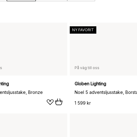
NY FAVORIT
ss
På väg till oss
hting
Globen Lighting
entsljusstake, Bronze
Noel 5 adventsljusstake, Bors
1 599 kr