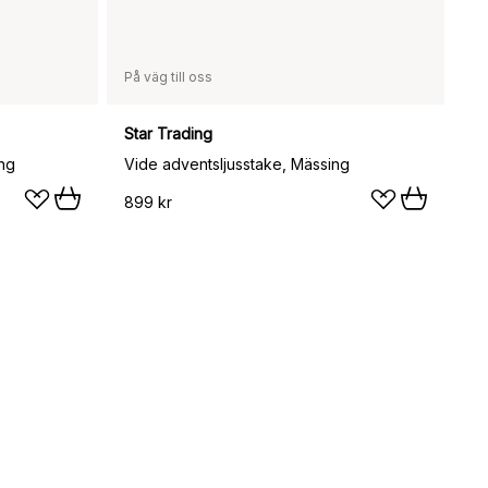
På väg till oss
Star Trading
ing
Vide adventsljusstake, Mässing
899 kr