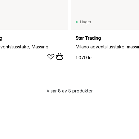
I lager
ng
Star Trading
ventsljusstake, Mässing
Milano adventsljusstake, mäss
1 079 kr
Visar 8 av 8 produkter