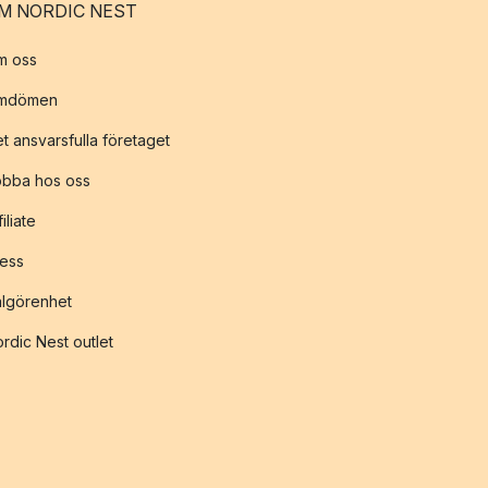
M NORDIC NEST
m oss
mdömen
t ansvarsfulla företaget
obba hos oss
filiate
ess
lgörenhet
rdic Nest outlet