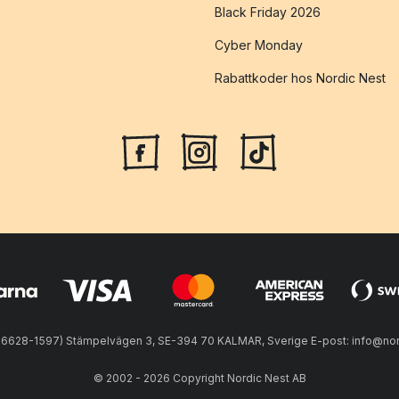
Black Friday 2026
Cyber Monday
Rabattkoder hos Nordic Nest
56628-1597) Stämpelvägen 3, SE-394 70 KALMAR, Sverige E-post: info@nord
© 2002 - 2026 Copyright Nordic Nest AB