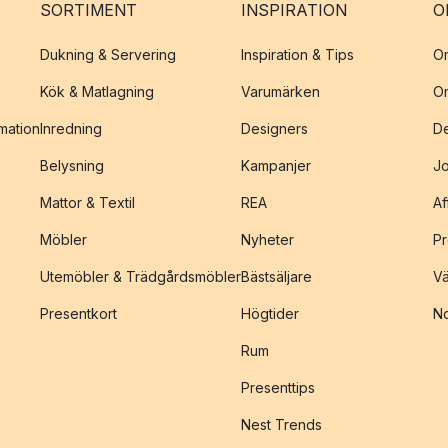
SORTIMENT
INSPIRATION
O
Dukning & Servering
Inspiration & Tips
O
Kök & Matlagning
Varumärken
O
amation
Inredning
Designers
De
Belysning
Kampanjer
J
Mattor & Textil
REA
Af
Möbler
Nyheter
Pr
Utemöbler & Trädgårdsmöbler
Bästsäljare
Vä
Presentkort
Högtider
No
Rum
Presenttips
Nest Trends