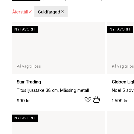
Återställ
Guldfärgad
NY FAVORIT
NY FAVORIT
På väg till oss
På väg till o
Star Trading
Globen Lig
Titus ljusstake 38 cm, Mässing metall
Noel 5 adv
999 kr
1 599 kr
NY FAVORIT