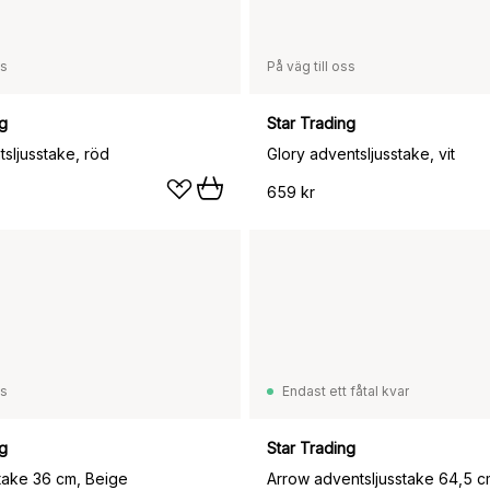
ss
På väg till oss
ng
Star Trading
tsljusstake, röd
Glory adventsljusstake, vit
659 kr
ss
Endast ett fåtal kvar
ng
Star Trading
stake 36 cm, Beige
Arrow adventsljusstake 64,5 c