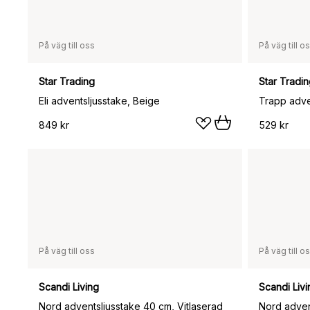
På väg till oss
På väg till o
Star Trading
Star Tradi
Eli adventsljusstake, Beige
Trapp adven
849 kr
529 kr
På väg till oss
På väg till o
Scandi Living
Scandi Livi
Nord adventsljusstake 40 cm, Vitlaserad