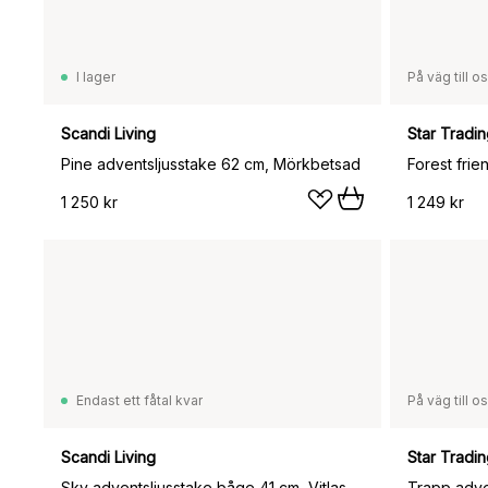
I lager
På väg till o
Scandi Living
Star Tradi
Pine adventsljusstake 62 cm, Mörkbetsad
Forest frie
1 250 kr
1 249 kr
Endast ett fåtal kvar
På väg till o
Scandi Living
Star Tradi
Sky adventsljusstake båge 41 cm, Vitlaserad
Trapp adve