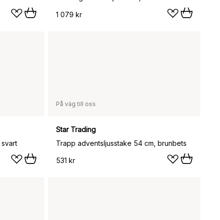
1 079 kr
På väg till oss
Star Trading
 svart
Trapp adventsljusstake 54 cm, brunbets
531 kr