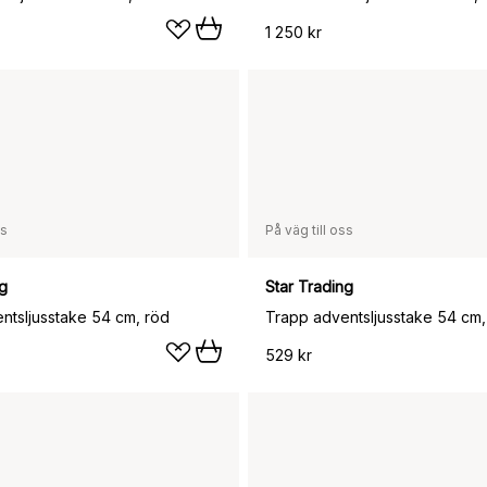
1 250 kr
ss
På väg till oss
ng
Star Trading
ntsljusstake 54 cm, röd
Trapp adventsljusstake 54 cm,
529 kr