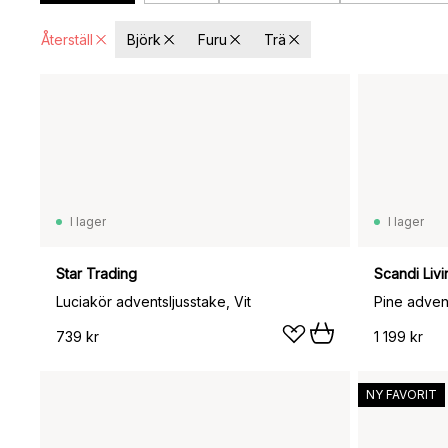
Återställ
Björk
Furu
Trä
I lager
I lager
Star Trading
Scandi Livi
Luciakör adventsljusstake, Vit
Pine adven
739 kr
1 199 kr
NY FAVORIT