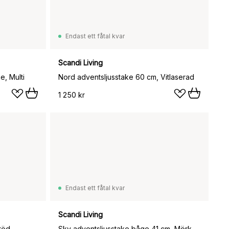
Endast ett fåtal kvar
Scandi Living
e, Multi
Nord adventsljusstake 60 cm, Vitlaserad
1 250 kr
Endast ett fåtal kvar
Scandi Living
-röd
Sky adventsljusstake båge 41 cm, Mörkbetsad