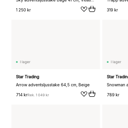
1 250 kr
319 kr
I lager
I lager
Star Trading
Star Tradi
Arrow adventsljusstake 64,5 cm, Beige
Snowman ad
714 kr
789 kr
Rek.
1 049 kr