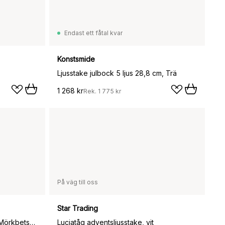
Endast ett fåtal kvar
Konstsmide
Ljusstake julbock 5 ljus 28,8 cm, Trä
1 268 kr
Rek.
1 775 kr
På väg till oss
Star Trading
Nord adventsljusstake 60 cm, Mörkbetsad
Luciatåg adventsljusstake, vit