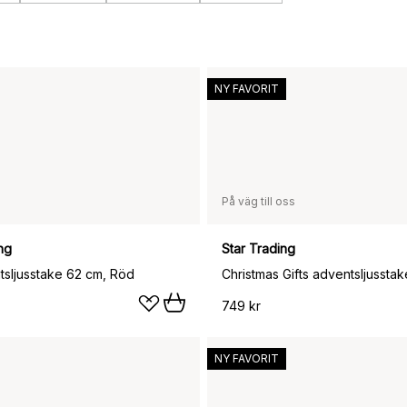
NY FAVORIT
På väg till oss
ng
Star Trading
tsljusstake 62 cm, Röd
Christmas Gifts adventsljusstake
749 kr
NY FAVORIT