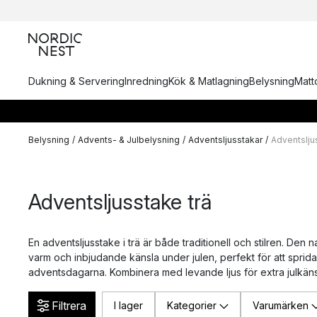
Dukning & Servering
Inredning
Kök & Matlagning
Belysning
Matto
Belysning
/
Advents- & Julbelysning
/
Adventsljusstakar
/
Adventslju
Adventsljusstake trä
En adventsljusstake i trä är både traditionell och stilren. Den n
varm och inbjudande känsla under julen, perfekt för att sprid
adventsdagarna. Kombinera med levande ljus för extra julkäns
Filtrera
I lager
Kategorier
Varumärken