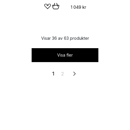
1 049 kr
Visar 36 av 63 produkter
Visa fler
1
2