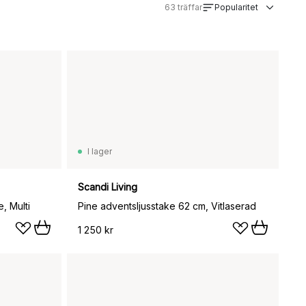
63
träffar
Popularitet
I lager
Scandi Living
, Multi
Pine adventsljusstake 62 cm, Vitlaserad
1 250 kr