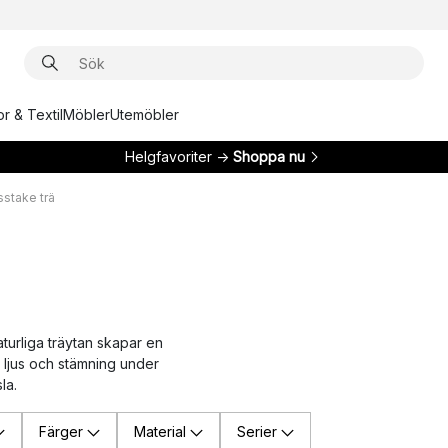
r & Textil
Möbler
Utemöbler
Helgfavoriter →
Shoppa nu
sstake trä
aturliga träytan skapar en
a ljus och stämning under
la.
Färger
Material
Serier