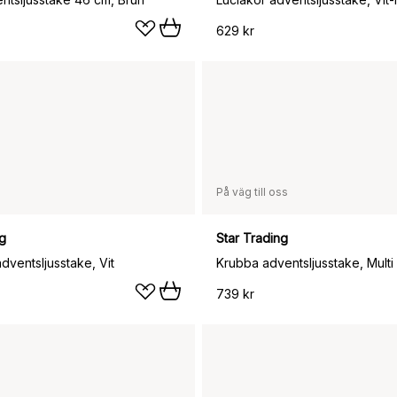
629 kr
På väg till oss
ng
Star Trading
ventsljusstake, Vit
Krubba adventsljusstake, Multi
739 kr