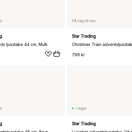
ss
På väg till oss
ng
Star Trading
nds ljusstake 44 cm, Multi
Christmas Train adventsljusstak
799 kr
ss
I lager
ng
Star Trading
ntsljusstake 46 cm, Brun
Luciakör adventsljusstake, Vit