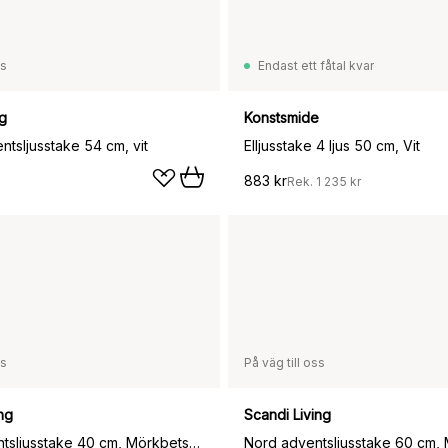
ss
Endast ett fåtal kvar
ng
Konstsmide
tsljusstake 54 cm, vit
Elljusstake 4 ljus 50 cm, Vit
883 kr
Rek.
1 235 kr
ss
På väg till oss
ng
Scandi Living
Nord adventsljusstake 40 cm, Mörkbetsad