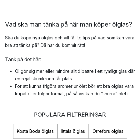
Vad ska man tänka på när man köper ölglas?
Ska du köpa nya ölglas och vill få lite tips på vad som kan vara
bra att tänka på? Då har du kommit rätt!
Tänk på det här:
Öl gör sig mer eller mindre alltid bättre i ett rymligt glas där
en rejäl skumkrona får plats.
För att kunna frigöra aromer ur ölet bör ett bra ölglas vara
kupat eller tulpanformat, på så vis kan du ”snurra” ölet i
glaset och låta allt det goda komma fram.
Uteslut glas i plast, det gör aldrig drycken rättvisa och
POPULÄRA FILTRERINGAR
plasten kan efterlämna en oangenäm bismak.
Välj form efter sort – Olika typer av öl passar i olika glas.
Kosta Boda ölglas
Iittala ölglas
Orrefors ölglas
Ölglas för olika ölsorter