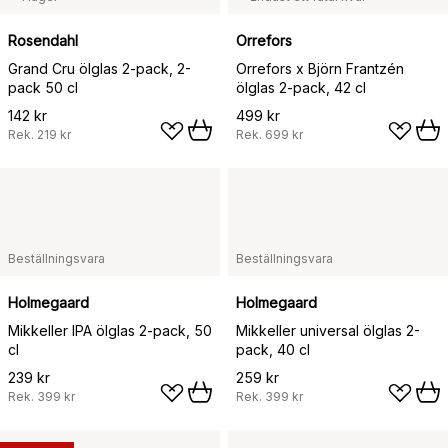
Rosendahl
Orrefors
Grand Cru ölglas 2-pack, 2-
Orrefors x Björn Frantzén
pack 50 cl
ölglas 2-pack, 42 cl
142 kr
499 kr
Rek.
219 kr
Rek.
699 kr
Beställningsvara
Beställningsvara
Holmegaard
Holmegaard
Mikkeller IPA ölglas 2-pack, 50
Mikkeller universal ölglas 2-
cl
pack, 40 cl
239 kr
259 kr
Rek.
399 kr
Rek.
399 kr