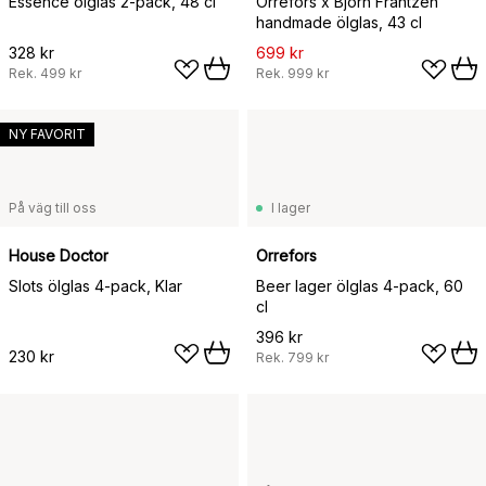
Essence ölglas 2-pack, 48 cl
Orrefors x Björn Frantzén
handmade ölglas, 43 cl
328 kr
699 kr
Rek.
499 kr
Rek.
999 kr
NY FAVORIT
På väg till oss
I lager
House Doctor
Orrefors
Slots ölglas 4-pack, Klar
Beer lager ölglas 4-pack, 60
cl
396 kr
230 kr
Rek.
799 kr