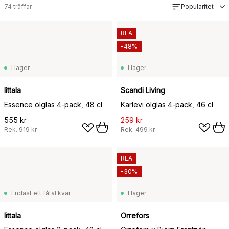
74
träffar
Popularitet
REA
-48%
I lager
I lager
Iittala
Scandi Living
Essence ölglas 4-pack, 48 cl
Karlevi ölglas 4-pack, 46 cl
555 kr
259 kr
Rek.
919 kr
Rek.
499 kr
REA
-30%
Endast ett fåtal kvar
I lager
Iittala
Orrefors