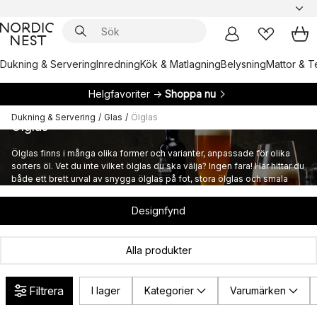
Dukning & Servering
Inredning
Kök & Matlagning
Belysning
Mattor & Te
Helgfavoriter →
Shoppa nu
Dukning & Servering
/
Glas
/
Ölglas
Ölglas
Ölglas finns i många olika former och varianter, anpassade för olika
sorters öl. Vet du inte vilket ölglas du ska välja? Ingen fara! Här hittar du
både ett brett urval av snygga ölglas på fot, stora ölglas och smala
ölglas tillsammans med en guide för vilket glas som passar dig bäst!
Designfynd
Alla produkter
Filtrera
I lager
Kategorier
Varumärken