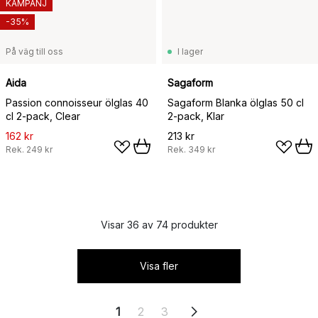
KAMPANJ
-35%
På väg till oss
I lager
Aida
Sagaform
Passion connoisseur ölglas 40
Sagaform Blanka ölglas 50 cl
cl 2-pack, Clear
2-pack, Klar
162 kr
213 kr
Rek.
249 kr
Rek.
349 kr
Visar 36 av 74 produkter
Visa fler
1
2
3