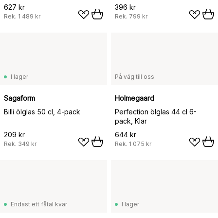
627 kr
396 kr
Rek.
1 489 kr
Rek.
799 kr
I lager
På väg till oss
Sagaform
Holmegaard
Billi ölglas 50 cl, 4-pack
Perfection ölglas 44 cl 6-
pack, Klar
209 kr
644 kr
Rek.
349 kr
Rek.
1 075 kr
Endast ett fåtal kvar
I lager