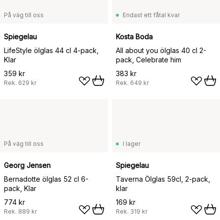
På väg till oss
Endast ett fåtal kvar
Spiegelau
Kosta Boda
LifeStyle ölglas 44 cl 4-pack,
All about you ölglas 40 cl 2-
Klar
pack, Celebrate him
359 kr
383 kr
Rek.
629 kr
Rek.
649 kr
På väg till oss
I lager
Georg Jensen
Spiegelau
Bernadotte ölglas 52 cl 6-
Taverna Ölglas 59cl, 2-pack,
pack, Klar
klar
774 kr
169 kr
Rek.
889 kr
Rek.
319 kr