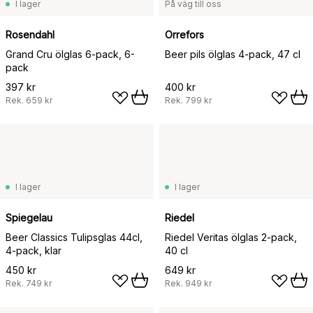
I lager
På väg till oss
Rosendahl
Orrefors
Grand Cru ölglas 6-pack, 6-
Beer pils ölglas 4-pack, 47 cl
pack
397 kr
400 kr
Rek.
659 kr
Rek.
799 kr
I lager
I lager
Spiegelau
Riedel
Beer Classics Tulipsglas 44cl,
Riedel Veritas ölglas 2-pack,
4-pack, klar
40 cl
450 kr
649 kr
Rek.
749 kr
Rek.
949 kr