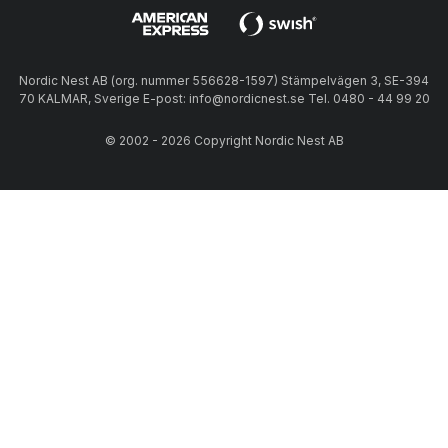
Nordic Nest AB (org. nummer 556628-1597) Stämpelvägen 3, SE-394
70 KALMAR, Sverige E-post: info@nordicnest.se Tel. 0480 - 44 99 20
© 2002 - 2026 Copyright Nordic Nest AB