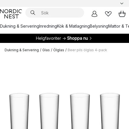
Dukning & Servering
Inredning
Kök & Matlagning
Belysning
Mattor & Te
Helgfavoriter →
Shoppa nu
Dukning & Servering
/
Glas
/
Ölglas
/
Beer pils ölglas 4-pack