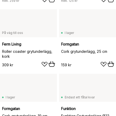
Rek.
259 kr
Rek.
125 kr
På väg till oss
I lager
Ferm Living
Formgatan
Roller coaster grytunderlägg,
Cork grytunderlägg, 25 cm
kork
309 kr
159 kr
I lager
Endast ett fåtal kvar
Formgatan
Funktion
Cork grytunderlägg, 19 cm
Funktion Grytunderlägg Ø22