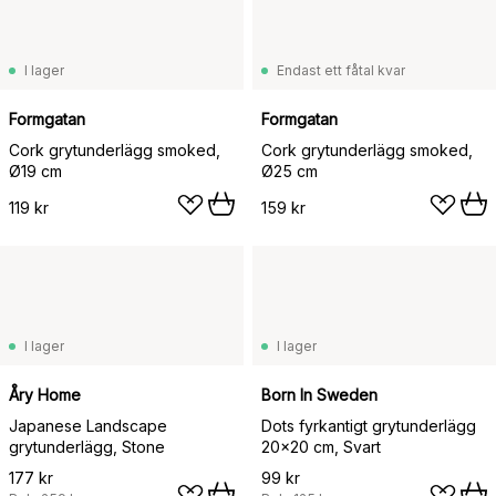
I lager
Endast ett fåtal kvar
Formgatan
Formgatan
Cork grytunderlägg smoked,
Cork grytunderlägg smoked,
Ø19 cm
Ø25 cm
119 kr
159 kr
I lager
I lager
Åry Home
Born In Sweden
Japanese Landscape
Dots fyrkantigt grytunderlägg
grytunderlägg, Stone
20x20 cm, Svart
177 kr
99 kr