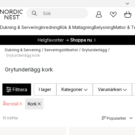
Dukning & Servering
Inredning
Kök & Matlagning
Belysning
Mattor & Te
Helgfavoriter →
Shoppa nu
Dukning & Servering
/
Serveringstillbehör
/
Grytunderlägg
/
Grytunderlägg kork
Grytunderlägg kork
Filtrera
I lager
Kategorier
Varumärken
Återställ
Kork
15
träffar
Popularitet