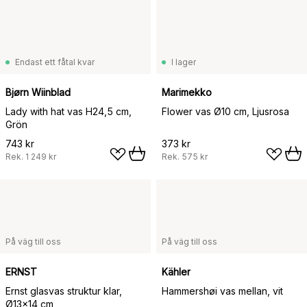
Endast ett fåtal kvar
I lager
Bjørn Wiinblad
Marimekko
Lady with hat vas H24,5 cm,
Flower vas Ø10 cm, Ljusrosa
Grön
743 kr
373 kr
Rek.
1 249 kr
Rek.
575 kr
På väg till oss
På väg till oss
ERNST
Kähler
Ernst glasvas struktur klar,
Hammershøi vas mellan, vit
Ø13x14 cm