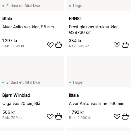
Endast ett fåtal kvar
I lager
Iittala
ERNST
Alvar Aalto vas klar, 95 mm
Ernst glasvas struktur klar,
Ø29x30 cm
1 297 kr
384 kr
Rek.
1 590 kr
Rek.
599 kr
Endast ett fåtal kvar
I lager
Bjørn Wiinblad
Iittala
Olga vas 20 cm, Blå
Alvar Aalto vas linne, 160 mm
506 kr
1 792 kr
Rek.
799 kr
Rek.
2 390 kr