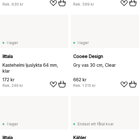
Rek.
630 kr
Rek.
599 kr
I lager
I lager
Iittala
Cooee Design
Kastehelmi ljuslykta 64 mm,
Gry vas 30 cm, Clear
klar
172 kr
662 kr
Rek.
249 kr
Rek.
1 015 kr
I lager
Endast ett fåtal kvar
Iittala
Kähler