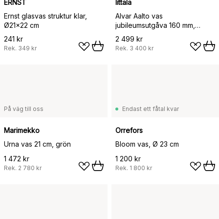
ERNST
Iittala
Ernst glasvas struktur klar,
Alvar Aalto vas
Ø21x22 cm
jubileumsutgåva 160 mm,
Bubbelglas klar
241 kr
2 499 kr
Rek.
349 kr
Rek.
3 400 kr
På väg till oss
Endast ett fåtal kvar
Marimekko
Orrefors
Urna vas 21 cm, grön
Bloom vas, Ø 23 cm
1 472 kr
1 200 kr
Rek.
2 780 kr
Rek.
1 800 kr