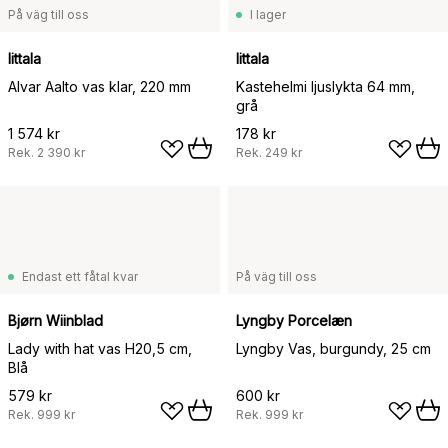
På väg till oss
I lager
Iittala
Iittala
Alvar Aalto vas klar, 220 mm
Kastehelmi ljuslykta 64 mm,
grå
1 574 kr
178 kr
Rek.
2 390 kr
Rek.
249 kr
Endast ett fåtal kvar
På väg till oss
Bjørn Wiinblad
Lyngby Porcelæn
Lady with hat vas H20,5 cm,
Lyngby Vas, burgundy, 25 cm
Blå
579 kr
600 kr
Rek.
999 kr
Rek.
999 kr