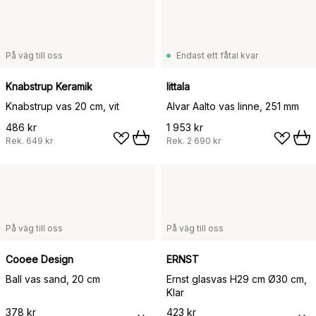
På väg till oss
Endast ett fåtal kvar
Knabstrup Keramik
Iittala
Knabstrup vas 20 cm, vit
Alvar Aalto vas linne, 251 mm
486 kr
1 953 kr
Rek.
649 kr
Rek.
2 690 kr
På väg till oss
På väg till oss
Cooee Design
ERNST
Ball vas sand, 20 cm
Ernst glasvas H29 cm Ø30 cm,
Klar
378 kr
423 kr