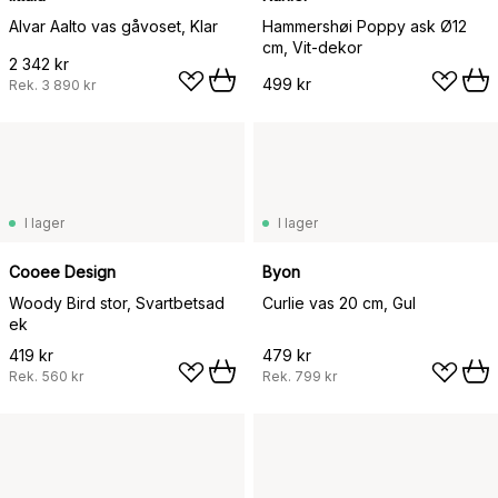
Alvar Aalto vas gåvoset, Klar
Hammershøi Poppy ask Ø12
cm, Vit-dekor
2 342 kr
499 kr
Rek.
3 890 kr
I lager
I lager
Cooee Design
Byon
Woody Bird stor, Svartbetsad
Curlie vas 20 cm, Gul
ek
419 kr
479 kr
Rek.
560 kr
Rek.
799 kr