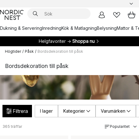
Dukning & Servering
Inredning
Kök & Matlagning
Belysning
Mattor & Te
Helgfavoriter →
Shoppa nu
Högtider
/
Påsk
/
Bordsdekoration till påsk
Bordsdekoration till påsk
Filtrera
I lager
Kategorier
Varumärken
365
träffar
Popularitet