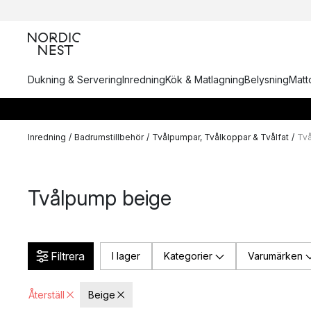
Dukning & Servering
Inredning
Kök & Matlagning
Belysning
Matto
Inredning
/
Badrumstillbehör
/
Tvålpumpar, Tvålkoppar & Tvålfat
/
Tv
Tvålpump beige
Filtrera
I lager
Kategorier
Varumärken
Återställ
Beige