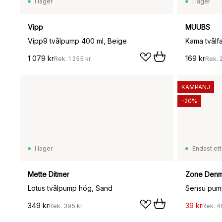
I lager
I lager
Vipp
MUUBS
Vipp9 tvålpump 400 ml, Beige
Kama tvålf
1 079 kr
169 kr
Rek.
1 255 kr
Rek.
KAMPANJ
-20%
I lager
Endast ett
Mette Ditmer
Zone Denm
Lotus tvålpump hög, Sand
Sensu pump
349 kr
39 kr
Rek.
395 kr
Rek.
4