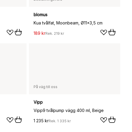
blomus
Kua tvålfat, Moonbeam, Ø11x3,5 cm
189 kr
Rek.
219 kr
På väg till oss
Vipp
Vipp9 tvålpump vägg 400 ml, Beige
1 235 kr
Rek.
1 335 kr