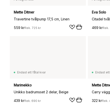
Mette Ditmer
Eva Solo
Travertine tvålpump 17,5 cm, Linen
Citadel tv
559 kr
469 kr
Rek.
725 kr
Rek.
Endast ett fåtal kvar
Endast ett
Marimekko
Mette Ditm
Unikko badrumsset 2 delar, Beige
439 kr
322 kr
Rek.
690 kr
Rek.