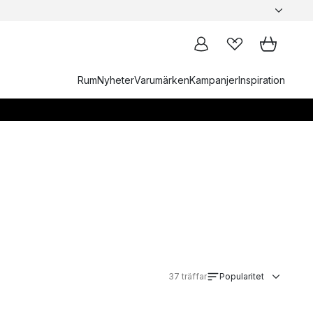
Rum
Nyheter
Varumärken
Kampanjer
Inspiration
37
träffar
Popularitet