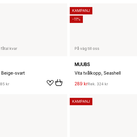
KAMPANJ
-11%
 fåtal kvar
På väg till oss
MUUBS
, Beige-svart
Vita tvålkopp, Seashell
289 kr
185 kr
Rek.
324 kr
KAMPANJ