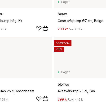
I lager
er
Serax
lpump hög, Kit
Cose tvålpump Ø7 cm, Beige
209 kr
395 kr
Rek.
253 kr
KAMPANJ
-11%
I lager
blomus
pump 25 cl, Moonbeam
Ava tvålpump 25 cl, Tan
399 kr
499 kr
Rek.
449 kr