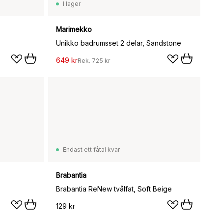
I lager
Marimekko
Unikko badrumsset 2 delar, Sandstone
649 kr
Rek.
725 kr
Endast ett fåtal kvar
Brabantia
Brabantia ReNew tvålfat, Soft Beige
129 kr