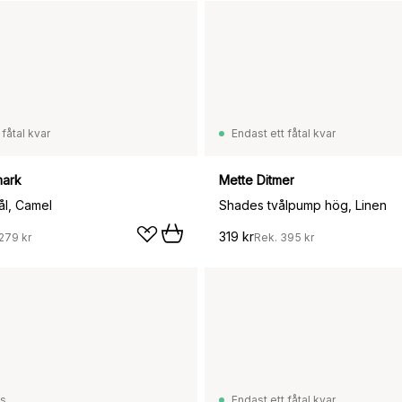
 fåtal kvar
Endast ett fåtal kvar
ark
Mette Ditmer
ål, Camel
Shades tvålpump hög, Linen
319 kr
279 kr
Rek.
395 kr
ss
Endast ett fåtal kvar