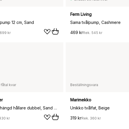
Ferm Living
ålpump 12 cm, Sand
Sama tvålpump, Cashmere
469 kr
699 kr
Rek.
545 kr
 fåtal kvar
Beställningsvara
er
Marimekko
Carry vägghängd hållare dubbel, Sand grey
Unikko tvålfat, Beige
319 kr
430 kr
Rek.
360 kr