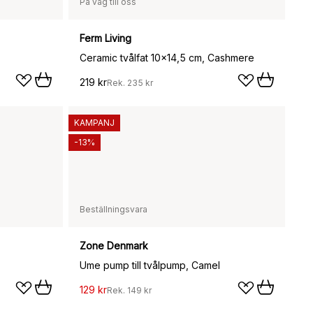
På väg till oss
Ferm Living
Ceramic tvålfat 10x14,5 cm, Cashmere
219 kr
Rek.
235 kr
KAMPANJ
-13%
Beställningsvara
Zone Denmark
Ume pump till tvålpump, Camel
129 kr
Rek.
149 kr