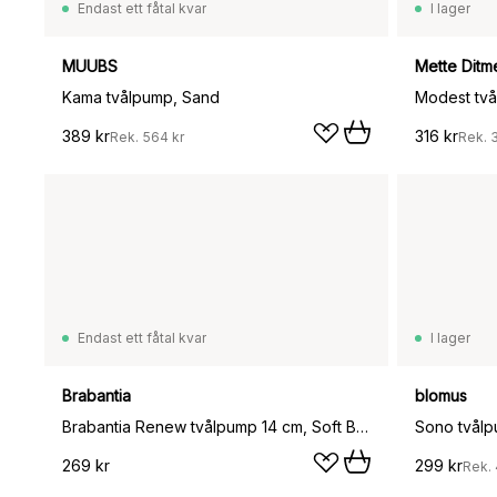
Endast ett fåtal kvar
I lager
MUUBS
Mette Ditm
Kama tvålpump, Sand
Modest två
389 kr
316 kr
Rek.
564 kr
Rek.
Endast ett fåtal kvar
I lager
Brabantia
blomus
Brabantia Renew tvålpump 14 cm, Soft Beige
Sono tvål
269 kr
299 kr
Rek.