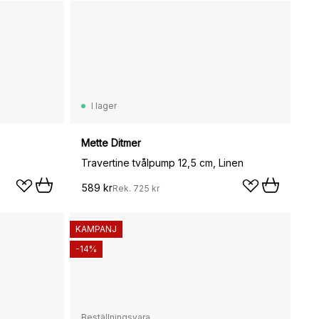
I lager
Mette Ditmer
Travertine tvålpump 12,5 cm, Linen
589 kr
Rek.
725 kr
KAMPANJ
-14%
Beställningsvara