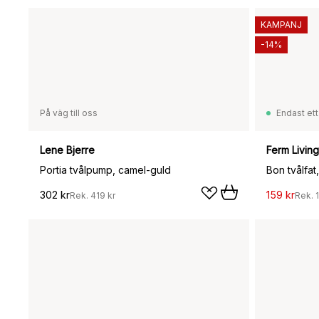
KAMPANJ
-14%
På väg till oss
Endast ett
Lene Bjerre
Ferm Living
Portia tvålpump, camel-guld
Bon tvålfat
302 kr
159 kr
Rek.
419 kr
Rek.