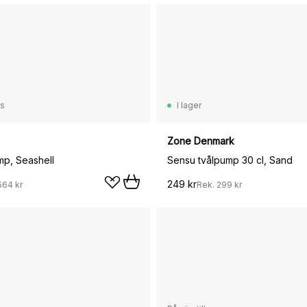
ss
I lager
Zone Denmark
mp, Seashell
Sensu tvålpump 30 cl, Sand
249 kr
564 kr
Rek.
299 kr