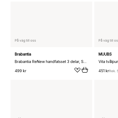
På väg till oss
På väg till o
Brabantia
MUUBS
Brabantia ReNew handfatsset 3 delar, Soft Beige
Vita tvålpu
499 kr
451 kr
Rek.