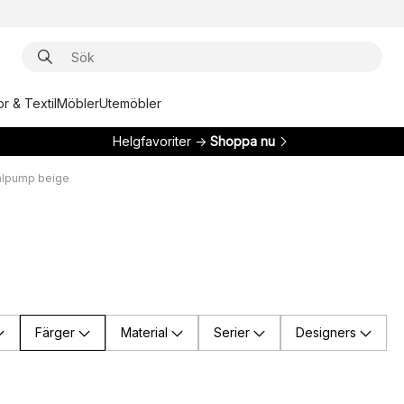
r & Textil
Möbler
Utemöbler
Helgfavoriter →
Shoppa nu
ålpump beige
Färger
Material
Serier
Designers