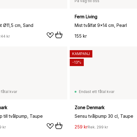
På väg till oss
Ferm Living
at Ø11,5 cm, Sand
Mist tvålfat 9x14 cm, Pearl
155 kr
244 kr
KAMPANJ
-13%
 fåtal kvar
Endast ett fåtal kvar
ark
Zone Denmark
 till tvålpump, Taupe
Sensu tvålpump 30 cl, Taupe
259 kr
9 kr
Rek.
299 kr