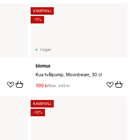
KAMPANJ
-11%
I lager
blomus
Kua tvålpump, Moonbeam, 30 cl
399 kr
Rek.
449 kr
KAMPANJ
-10%