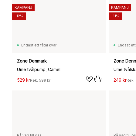
KAMPANJ
KAMPANJ
-12%
-11%
Endast ett fåtal kvar
Endast ett
Zone Denmark
Zone Denm
Ume tvålpump, Camel
Ume tvålsk
529 kr
249 kr
Rek.
599 kr
Rek.
På väg till oss
På väg till o