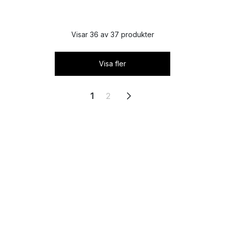
Visar 36 av 37 produkter
Visa fler
1
2