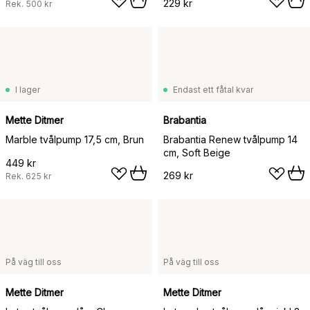
229 kr
Rek.
500 kr
I lager
Endast ett fåtal kvar
Mette Ditmer
Brabantia
Marble tvålpump 17,5 cm, Brun
Brabantia Renew tvålpump 14
cm, Soft Beige
449 kr
269 kr
Rek.
625 kr
På väg till oss
På väg till oss
Mette Ditmer
Mette Ditmer