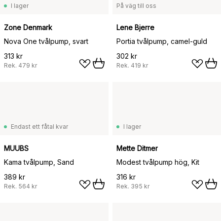
I lager
På väg till oss
Zone Denmark
Lene Bjerre
Nova One tvålpump, svart
Portia tvålpump, camel-guld
313 kr
302 kr
Rek.
479 kr
Rek.
419 kr
Endast ett fåtal kvar
I lager
MUUBS
Mette Ditmer
Kama tvålpump, Sand
Modest tvålpump hög, Kit
389 kr
316 kr
Rek.
564 kr
Rek.
395 kr