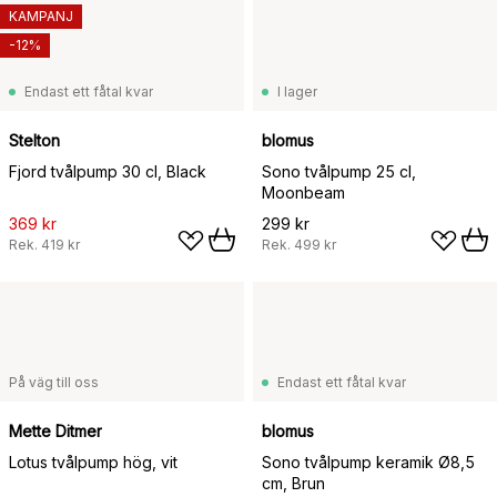
KAMPANJ
-12%
Endast ett fåtal kvar
I lager
Stelton
blomus
Fjord tvålpump 30 cl, Black
Sono tvålpump 25 cl,
Moonbeam
369 kr
299 kr
Rek.
419 kr
Rek.
499 kr
På väg till oss
Endast ett fåtal kvar
Mette Ditmer
blomus
Lotus tvålpump hög, vit
Sono tvålpump keramik Ø8,5
cm, Brun