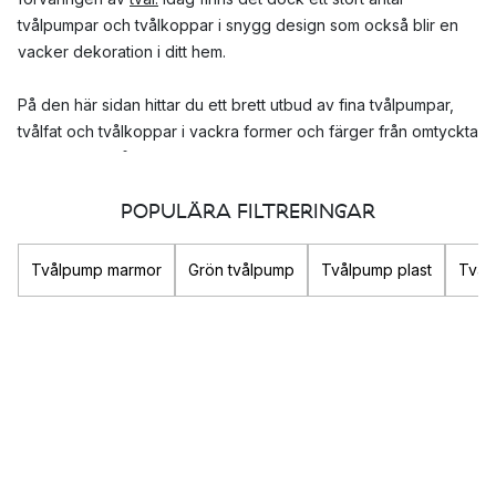
tvålpumpar och tvålkoppar i snygg design som också blir en
vacker dekoration i ditt hem.
På den här sidan hittar du ett brett utbud av fina tvålpumpar,
tvålfat och tvålkoppar i vackra former och färger från omtyckta
varumärken, så som
Eva Solo
,
Lene Bjerre
och
Zone Denmark
,
för att du med lätthet ska hitta något som passar din personliga
POPULÄRA FILTRERINGAR
stil.
En tvålpump, tvålkopp eller ett tvålfat – vad
Tvålpump marmor
Grön tvålpump
Tvålpump plast
Tvål
ska man välja?
Tvålpumpar är till för att förvara och dispensera flytande tvål,
medan tvålkoppar och tvålfat är till för fasta tvålar.
Flytande tvål och fast tvål tar bort smuts lika bra, men om du
tvättar händerna ofta eller är torr om händerna, är flytande tvål
att föredra då den vanligtvis är mer fuktgivande. För att få bort