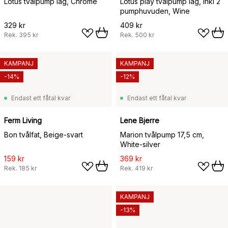
Lotus tvålpump låg, Chrome
Lotus play tvålpump låg, inkl 2
pumphuvuden, Wine
329 kr
409 kr
Rek.
395 kr
Rek.
500 kr
KAMPANJ
KAMPANJ
-14%
-12%
Endast ett fåtal kvar
Endast ett fåtal kvar
Ferm Living
Lene Bjerre
Bon tvålfat, Beige-svart
Marion tvålpump 17,5 cm,
White-silver
159 kr
369 kr
Rek.
185 kr
Rek.
419 kr
KAMPANJ
-13%