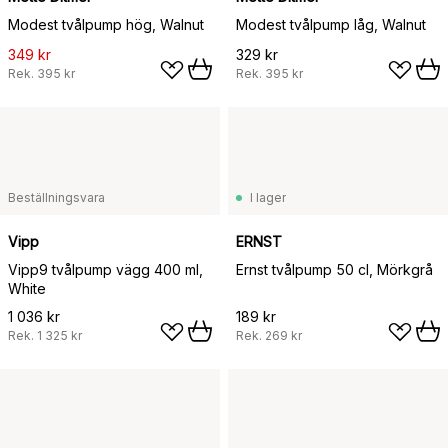
Modest tvålpump hög, Walnut
Modest tvålpump låg, Walnut
349 kr
329 kr
Rek.
395 kr
Rek.
395 kr
Beställningsvara
I lager
Vipp
ERNST
Vipp9 tvålpump vägg 400 ml,
Ernst tvålpump 50 cl, Mörkgrå
White
1 036 kr
189 kr
Rek.
1 325 kr
Rek.
269 kr