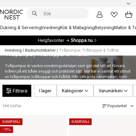
Dukning & Servering
Inredning
Kök & Matlagning
Belysning
Mattor & Te
Helgfavoriter →
Shoppa nu
Inredning
/
Badrumstillbehör
/
Tvålpumpar, Tvålkoppar & Tvålfat
Tvålpumpar, Tvålkoppar & Tvålfat
Tvålpumpar är vackra inredningsdetaljer som gör det lätt att förvara
tvålen på ett både snyggt och praktiskt sätt. Här har vi samlat ett utbud
av tvålpumpar, tvålkoppar och tvålfat från välkända varumärken, som
fulländar stilen i ditt badrum.
Filtrera
I lager
Kategorier
Varumärken
266
träffar
Popularitet
KAMPANJ
KAMPANJ
-11%