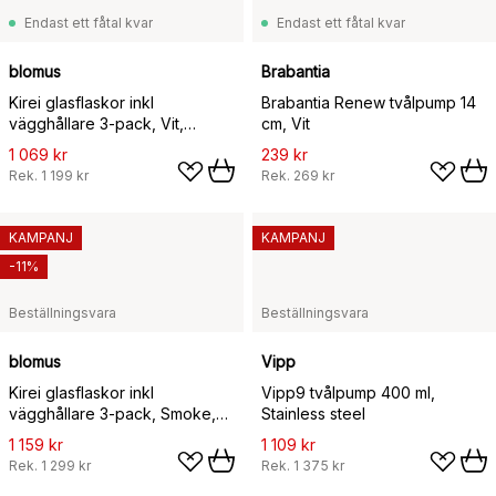
Endast ett fåtal kvar
Endast ett fåtal kvar
blomus
Brabantia
Kirei glasflaskor inkl
Brabantia Renew tvålpump 14
vägghållare 3-pack, Vit,
cm, Vit
monteras med skruv
1 069 kr
239 kr
Rek.
1 199 kr
Rek.
269 kr
KAMPANJ
KAMPANJ
-11%
Beställningsvara
Beställningsvara
blomus
Vipp
Kirei glasflaskor inkl
Vipp9 tvålpump 400 ml,
vägghållare 3-pack, Smoke,
Stainless steel
limmonterad
1 159 kr
1 109 kr
Rek.
1 299 kr
Rek.
1 375 kr