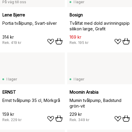
På väg till oss
I lager
Lene Bjerre
Bosign
Portia tvålpump, Svart-silver
Tvålfat med dold avrinningspip
silikon large, Grafit
314 kr
169 kr
Rek.
419 kr
Rek.
195 kr
I lager
I lager
ERNST
Moomin Arabia
Ernst tvålpump 35 cl, Mörkgrå
Mumin tvålpump, Badstund
grön-vit
159 kr
229 kr
Rek.
229 kr
Rek.
349 kr