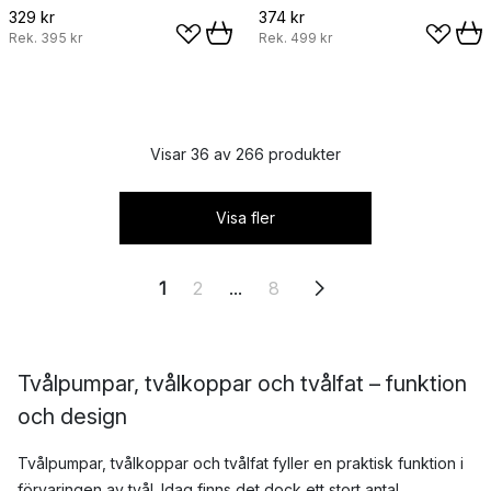
329 kr
374 kr
Rek.
395 kr
Rek.
499 kr
Visar 36 av 266 produkter
Visa fler
1
2
...
8
Tvålpumpar, tvålkoppar och tvålfat – funktion
och design
Tvålpumpar, tvålkoppar och tvålfat fyller en praktisk funktion i
förvaringen av
tvål.
Idag finns det dock ett stort antal