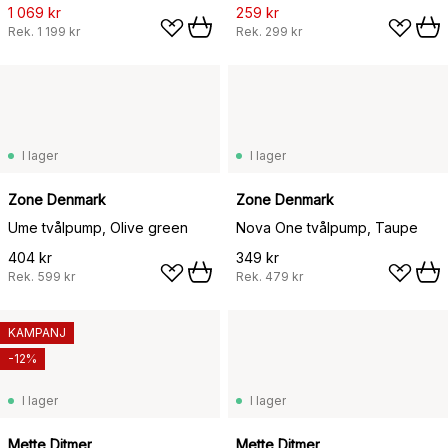
monteras med skruv
1 069 kr
259 kr
Rek.
1 199 kr
Rek.
299 kr
I lager
I lager
Zone Denmark
Zone Denmark
Ume tvålpump, Olive green
Nova One tvålpump, Taupe
404 kr
349 kr
Rek.
599 kr
Rek.
479 kr
KAMPANJ
-12%
I lager
I lager
Mette Ditmer
Mette Ditmer