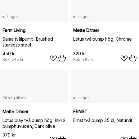
I lager
I lager
Ferm Living
Mette Ditmer
Sama tvålpump, Brushed
Lotus tvålpump hög, Chrome
stainless steel
459 kr
329 kr
Rek.
545 kr
Rek.
395 kr
På väg till oss
I lager
Mette Ditmer
ERNST
Lotus play tvålpump hög, inkl 2
Ernst tvålpump 35 cl, Naturvit
pumphuvuden, Dark olive
379 kr