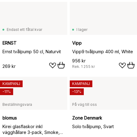
Endast ett fåtal kvar
I lager
ERNST
Vipp
Ernst tvålpump 50 cl, Naturvit
Vipp9 tvålpump 400 ml, White
956 kr
269 kr
Rek.
1 255 kr
KAMPANJ
KAMPANJ
-11%
-13%
Beställningsvara
På väg till oss
blomus
Zone Denmark
Kirei glasflaskor inkl
Solo tvålpump, Svart
vägghållare 3-pack, Smoke,