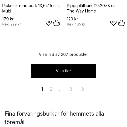
Picknick rund burk 13,6x15 cm,
Pippi plåtburk 12x20x8 cm,
Multi
The Way Home
179 kr
129 kr
Rek.
229 kr
Rek.
165 kr
Visar 36 av 267 produkter
Visa fler
1
2
...
8
Fina förvaringsburkar för hemmets alla
föremål