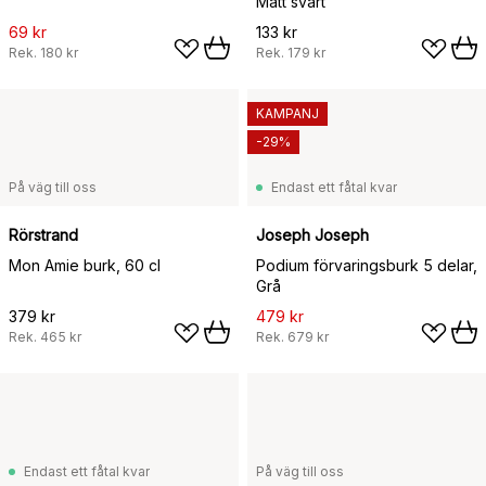
Matt svart
69 kr
133 kr
Rek.
180 kr
Rek.
179 kr
KAMPANJ
-29%
På väg till oss
Endast ett fåtal kvar
Rörstrand
Joseph Joseph
Mon Amie burk, 60 cl
Podium förvaringsburk 5 delar,
Grå
379 kr
479 kr
Rek.
465 kr
Rek.
679 kr
Endast ett fåtal kvar
På väg till oss