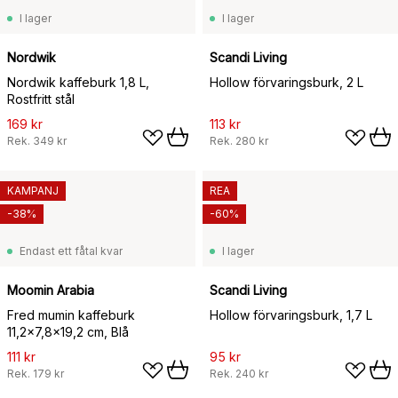
I lager
I lager
Nordwik
Scandi Living
Nordwik kaffeburk 1,8 L,
Hollow förvaringsburk, 2 L
Rostfritt stål
169 kr
113 kr
Rek.
349 kr
Rek.
280 kr
KAMPANJ
REA
-38%
-60%
Endast ett fåtal kvar
I lager
Moomin Arabia
Scandi Living
Fred mumin kaffeburk
Hollow förvaringsburk, 1,7 L
11,2x7,8x19,2 cm, Blå
111 kr
95 kr
Rek.
179 kr
Rek.
240 kr