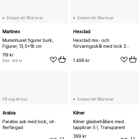
Endast ett fåtal kvar
Endast ett fåtal kvar
Martinex
Hexclad
Muminhuset figurer burk,
Hexclad mix- och
Figurer, 13,5x18 cm
förvaringsskål med lock 3
delar, Silver
119 kr
1 499 kr
Rek.
169 kr
På väg till oss
Endast ett fåtal kvar
Arabia
Kilner
Paratiisi ask med lock, vit-
Kilner glasbehållare med
flerfärgad
tappkran 5 l, Transparent
399 kr