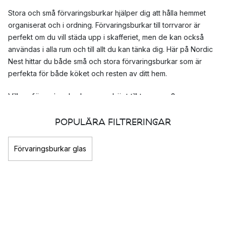
Stora och små förvaringsburkar hjälper dig att hålla hemmet
organiserat och i ordning. Förvaringsburkar till torrvaror är
perfekt om du vill städa upp i skafferiet, men de kan också
användas i alla rum och till allt du kan tänka dig. Här på Nordic
Nest hittar du både små och stora förvaringsburkar som är
perfekta för både köket och resten av ditt hem.
Vilken förvaringsburk passar bäst till torrvaror?
Om du vill organisera om och köpa förvaringsburkar till ditt
POPULÄRA FILTRERINGAR
skafferi kan det vara bra att tänka på vissa saker. Det kan vara
bra att veta vad du vill förvara i vilken burk så att allt får plats,
Förvaringsburkar glas
till exempelvis spagetti behövs en avlång burk och inte en
bred. Det kan också vara skönt med en förvaringsburk som
klarar diskmaskin så du slipper diska de för hand.
Förvaringsburkar i glas klarar alla typer av torrvaror, lika så
förvaringsburkar i plast.
Matcha dina förvaringsburkar med övrig inredning