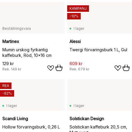
KAMPANJ
-10%
Beställningsvara
I lager
Martinex
Alessi
Mumin urskog fyrkantig
Twergi förvaringsburk 1 L, Gul
kaffeburk, Röd, 10x16 cm
129 kr
609 kr
Rek.
149 kr
Rek.
679 kr
REA
-62%
I lager
I lager
Scandi Living
Solstickan Design
Hollow förvaringsburk, 0,26 L
Solstickan kaffeburk 20,5 cm,