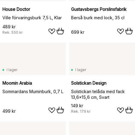
House Doctor
Gustavsbergs Porslinsfabrik
Ville förvaringsburk 7,5 L, Klar
Berså burk med lock, 35 cl
489 kr
699 kr
Rek.
550 kr
I lager
I lager
Moomin Arabia
Solstickan Design
Sommardans Muminburk, 0,7 L
Solstickan telåda med fack
13,6x15,6 cm, Svart
149 kr
499 kr
Rek.
179 kr