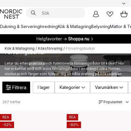
Dukning & Servering
Inredning
Kök & Matlagning
Belysning
Mattor & Te
Helgfavoriter →
Shoppa nu
Kök & Matlagning
/
Köksförvaring
/
Förvaringsburkar
Förvaringsburkar
Letar du efter praktiska och funktionella förvaringslådor till köket? Här
har vi samlat små och stora förvaringslådor i en mängd olika former,
storlekar och färger som hjälper dig att hålla ordning på köksbänken
och i köksskåpen, men också i resten av hemmet.
Filtrera
I lager
Kategorier
Varumärken
267
träffar
Popularitet
REA
REA
-52%
-60%