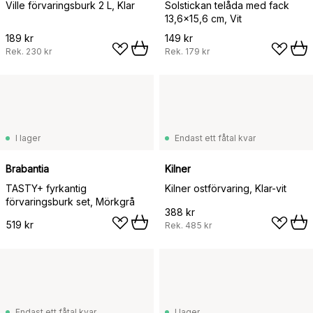
Ville förvaringsburk 2 L, Klar
Solstickan telåda med fack
13,6x15,6 cm, Vit
189 kr
149 kr
Rek.
230 kr
Rek.
179 kr
I lager
Endast ett fåtal kvar
Brabantia
Kilner
TASTY+ fyrkantig
Kilner ostförvaring, Klar-vit
förvaringsburk set, Mörkgrå
388 kr
519 kr
Rek.
485 kr
Endast ett fåtal kvar
I lager