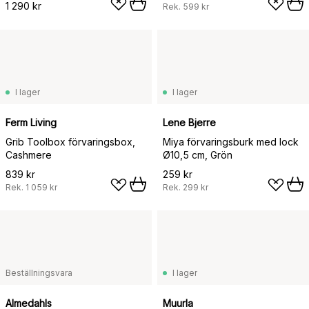
1 290 kr
Rek.
599 kr
I lager
I lager
Ferm Living
Lene Bjerre
Grib Toolbox förvaringsbox,
Miya förvaringsburk med lock
Cashmere
Ø10,5 cm, Grön
839 kr
259 kr
Rek.
1 059 kr
Rek.
299 kr
Beställningsvara
I lager
Almedahls
Muurla