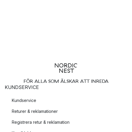
Om man vill ha en röd tråd genom sitt hem kan man köpa
förvaringsburkar från sitt favoritmärke som man har mycket
ifrån. Många varumärken har set med burkar i olika storlekar
vilket gör att man får en enhetlig känsla i sitt hem.
Våra populäraste varumärken som säljer förvaringsburkar
Ernst
– fina förvaringsburkar i både stengods och glas
Brabantia
– förvaringsburkar i flera storlekar, flera
passande set
HAY
– färgglada plåtburkar med lock, perfekta som
FÖR ALLA SOM ÄLSKAR ATT INREDA
exempelvis kaffeburk
KUNDSERVICE
Kundservice
Returer & reklamationer
Registrera retur & reklamation