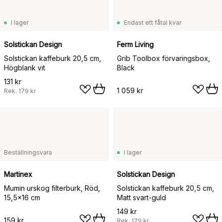
I lager
Endast ett fåtal kvar
Solstickan Design
Ferm Living
Solstickan kaffeburk 20,5 cm,
Grib Toolbox förvaringsbox,
Högblank vit
Black
131 kr
1 059 kr
Rek.
179 kr
Beställningsvara
I lager
Martinex
Solstickan Design
Mumin urskog filterburk, Röd,
Solstickan kaffeburk 20,5 cm,
15,5x16 cm
Matt svart-guld
149 kr
159 kr
Rek.
179 kr