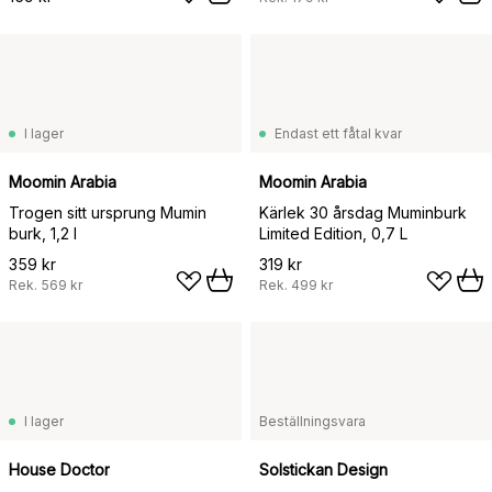
I lager
Endast ett fåtal kvar
Moomin Arabia
Moomin Arabia
Trogen sitt ursprung Mumin
Kärlek 30 årsdag Muminburk
burk, 1,2 l
Limited Edition, 0,7 L
359 kr
319 kr
Rek.
569 kr
Rek.
499 kr
I lager
Beställningsvara
House Doctor
Solstickan Design