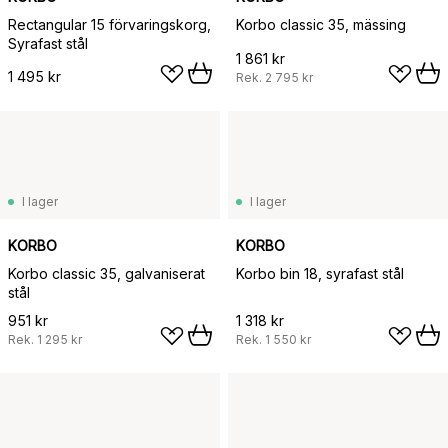
Rectangular 15 förvaringskorg,
Korbo classic 35, mässing
Syrafast stål
1 861 kr
1 495 kr
Rek.
2 795 kr
I lager
I lager
KORBO
KORBO
Korbo classic 35, galvaniserat
Korbo bin 18, syrafast stål
stål
951 kr
1 318 kr
Rek.
1 295 kr
Rek.
1 550 kr