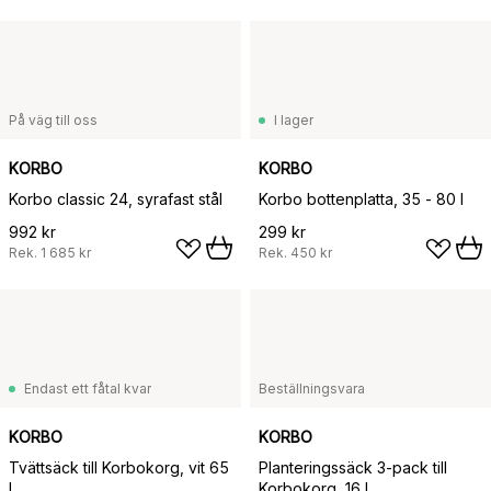
På väg till oss
I lager
KORBO
KORBO
Korbo classic 24, syrafast stål
Korbo bottenplatta, 35 - 80 l
992 kr
299 kr
Rek.
1 685 kr
Rek.
450 kr
Endast ett fåtal kvar
Beställningsvara
KORBO
KORBO
Tvättsäck till Korbokorg, vit 65
Planteringssäck 3-pack till
l
Korbokorg, 16 l