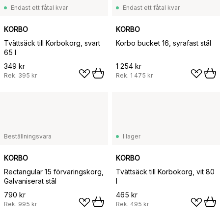
Endast ett fåtal kvar
Endast ett fåtal kvar
KORBO
KORBO
Tvättsäck till Korbokorg, svart
Korbo bucket 16, syrafast stål
65 l
349 kr
1 254 kr
Rek.
395 kr
Rek.
1 475 kr
Beställningsvara
I lager
KORBO
KORBO
Rectangular 15 förvaringskorg,
Tvättsäck till Korbokorg, vit 80
Galvaniserat stål
l
790 kr
465 kr
Rek.
995 kr
Rek.
495 kr