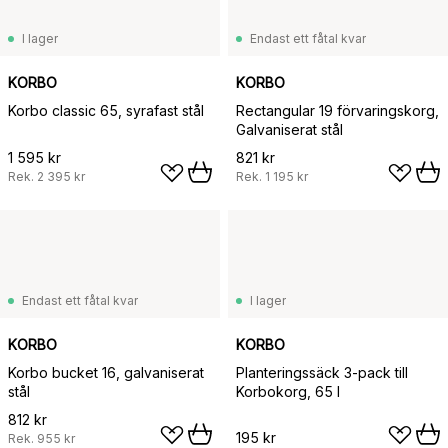
I lager
Endast ett fåtal kvar
KORBO
KORBO
Korbo classic 65, syrafast stål
Rectangular 19 förvaringskorg,
Galvaniserat stål
1 595 kr
821 kr
Rek.
2 395 kr
Rek.
1 195 kr
Endast ett fåtal kvar
I lager
KORBO
KORBO
Korbo bucket 16, galvaniserat
Planteringssäck 3-pack till
stål
Korbokorg, 65 l
812 kr
195 kr
Rek.
955 kr