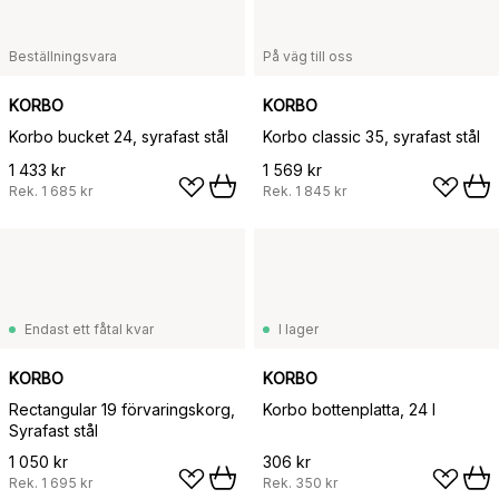
Beställningsvara
På väg till oss
KORBO
KORBO
Korbo bucket 24, syrafast stål
Korbo classic 35, syrafast stål
1 433 kr
1 569 kr
Rek.
1 685 kr
Rek.
1 845 kr
Endast ett fåtal kvar
I lager
KORBO
KORBO
Rectangular 19 förvaringskorg,
Korbo bottenplatta, 24 l
Syrafast stål
1 050 kr
306 kr
Rek.
1 695 kr
Rek.
350 kr