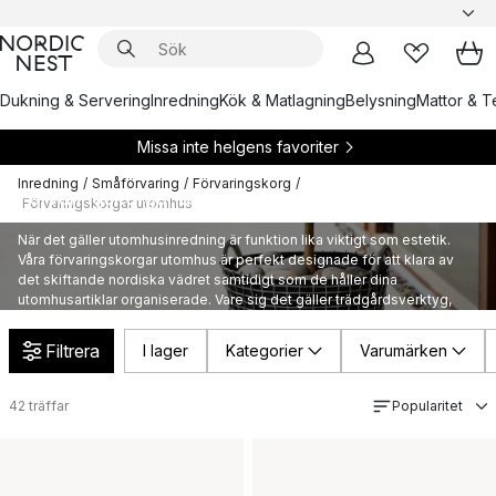
Dukning & Servering
Inredning
Kök & Matlagning
Belysning
Mattor & Te
Missa inte helgens favoriter
Inredning
/
Småförvaring
/
Förvaringskorg
/
Förvaringskorgar utomhus
Förvaringskorgar utomhus
När det gäller utomhusinredning är funktion lika viktigt som estetik.
Våra förvaringskorgar utomhus är perfekt designade för att klara av
det skiftande nordiska vädret samtidigt som de håller dina
utomhusartiklar organiserade. Vare sig det gäller trädgårdsverktyg,
leksaker eller picknicktillbehör, hjälper dessa korgar dig att hålla
ordning i din utomhusmiljö.
Filtrera
I lager
Kategorier
Varumärken
42
träffar
Popularitet