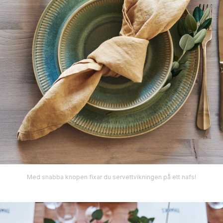
Med snabba knopen fixar du servettvikningen på ett nafs!