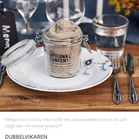
Riktiga rosor i all ära, men varför inte vika servetten som en ros och
lägga den i en vacker glasburk?
DUBBELVIKAREN