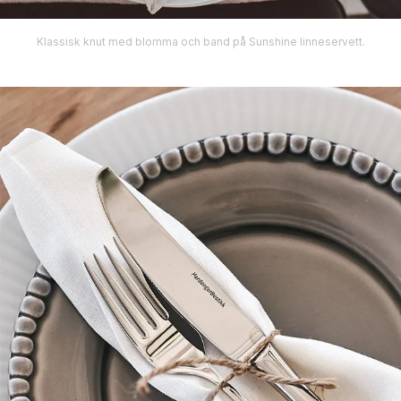
Klassisk knut med blomma och band på Sunshine linneservett.