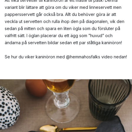
Att vika servetter till kaninöron är ett måste till påsk! Denna
variant blir lättare att göra om du viker med linneservett men
pappersservett går också bra. Allt du behöver göra är att
veckla ut servetten och rulla ihop den på diagonalen, vik den
sedan på mitten och spara en liten ögla som du försluter på
valfritt sätt. I öglan placerar du ett ägg som ”huvud” och
ändarna på servetten bildar sedan ett par ståtliga kaninöron!
Se hur du viker kaninöron med @hemmahosfalks video nedan!