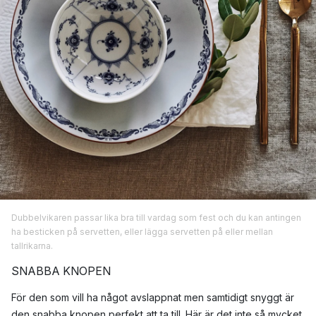
Dubbelvikaren passar lika bra till vardag som fest och du kan antingen
ha besticken på servetten, eller lägga servetten på eller mellan
tallrikarna.
SNABBA KNOPEN
För den som vill ha något avslappnat men samtidigt snyggt är
den snabba knopen perfekt att ta till. Här är det inte så mycket