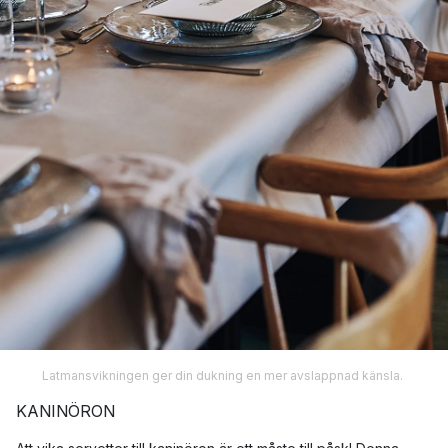
Latmansvikningen ger din dukning en mer avslappnad känsla.
KANINÖRON