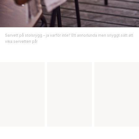
Servett på stolsrygg – ja varför inte? Ett annorlunda men snyggt sätt att
vika servetten på!