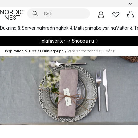
Dukning & Servering
Inredning
Kök & Matlagning
Belysning
Mattor & Te
Helgfavoriter →
Shoppa nu
Inspiration & Tips
/
Dukningstips
/
Vika servetter tips & idéer