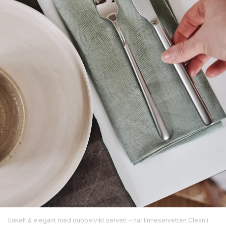
Enkelt & elegant med dubbelvikt servett – här linneservetten Clean i