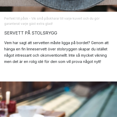
Perfekt till påsk - Vik små påskharar till varje kuvert och du gör
garanterat varje gäst extra glad!
SERVETT PÅ STOLSRYGG
Vem har sagt att servetten måste ligga på bordet? Genom att
hänga en fin linneservett över stolsryggen skapar du istället
något intressant och okonventionellt. Inte så mycket vikning
men det är en rolig idé för den som vill prova något nytt!