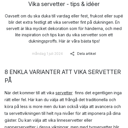
Vika servetter - tips & idéer
Oavsett om du ska duka till vardag eller fest, frukost eller supé
blir det extra festligt att vika servetter fint på dukningen. En
servett är lika mycket dekoration som för händerna, och med
lite inspiration och tips kan du vika servetter som ett
dukningsproffs. Här är våra bästa tips!
måndag 1 juli 2024
Dela artikel
8 ENKLA VARIANTER ATT VIKA SERVETTER
PÅ
När det kommer till att vika
servetter
finns det egentligen inga
rätt eller fel. Här kan du välja att frångå det traditionella och
köra på less is more men du kan också välja att avancera och
ta servettvikningen till helt nya nivåer för att imponera på dina
gäster. Du kan välja att vika linneservetter eller
papperservetter i dessa vikningar, men med
tygservetter
blir