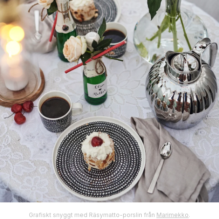
Grafiskt snyggt med Räsymatto-porslin från
Marimekko
.