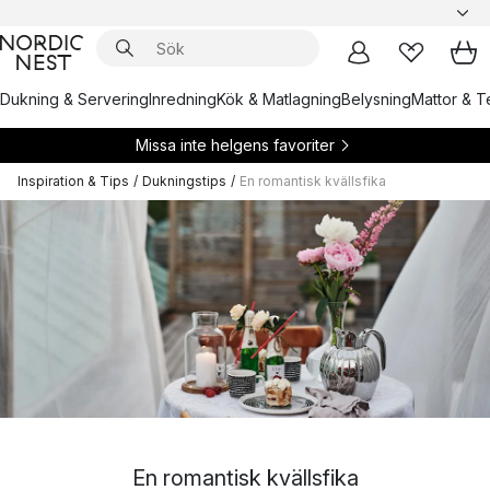
Dukning & Servering
Inredning
Kök & Matlagning
Belysning
Mattor & Te
Missa inte helgens favoriter
Inspiration & Tips
/
Dukningstips
/
En romantisk kvällsfika
En romantisk kvällsfika