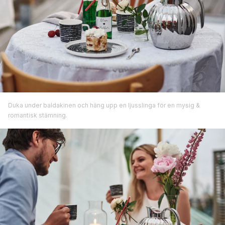
Duka under baldakinen och häng upp en ljusslinga för en mysig &
romantisk stämning.