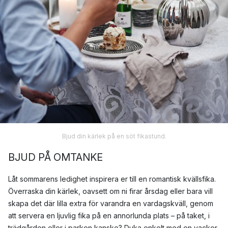
Bjud din kärlek på en söt fikastund.
BJUD PÅ OMTANKE
Låt sommarens ledighet inspirera er till en romantisk kvällsfika.
Överraska din kärlek, oavsett om ni firar årsdag eller bara vill
skapa det där lilla extra för varandra en vardagskväll, genom
att servera en ljuvlig fika på en annorlunda plats – på taket, i
trädgården eller i parken kanske? Duka enkelt med en vacker