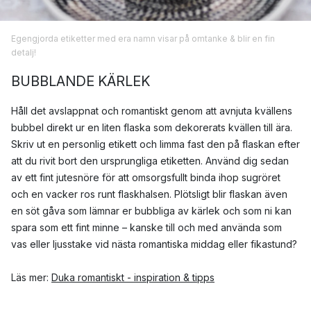
Egengjorda etiketter med era namn visar på omtanke & blir en fin
detalj!
BUBBLANDE KÄRLEK
Håll det avslappnat och romantiskt genom att avnjuta kvällens
bubbel direkt ur en liten flaska som dekorerats kvällen till ära.
Skriv ut en personlig etikett och limma fast den på flaskan efter
att du rivit bort den ursprungliga etiketten. Använd dig sedan
av ett fint jutesnöre för att omsorgsfullt binda ihop sugröret
och en vacker ros runt flaskhalsen. Plötsligt blir flaskan även
en söt gåva som lämnar er bubbliga av kärlek och som ni kan
spara som ett fint minne – kanske till och med använda som
vas eller ljusstake vid nästa romantiska middag eller fikastund?
Läs mer:
Duka romantiskt - inspiration & tipps