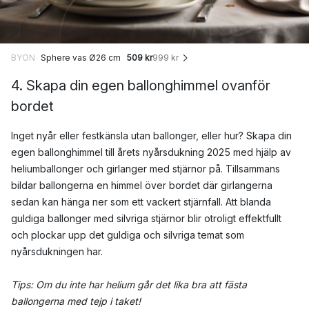
BYON
Sphere vas Ø26 cm
509 kr
999 kr
4. Skapa din egen ballonghimmel ovanför
bordet
Inget nyår eller festkänsla utan ballonger, eller hur? Skapa din
egen ballonghimmel till årets nyårsdukning 2025 med hjälp av
heliumballonger och girlanger med stjärnor på. Tillsammans
bildar ballongerna en himmel över bordet där girlangerna
sedan kan hänga ner som ett vackert stjärnfall. Att blanda
guldiga ballonger med silvriga stjärnor blir otroligt effektfullt
och plockar upp det guldiga och silvriga temat som
nyårsdukningen har.
Tips: Om du inte har helium går det lika bra att fästa
ballongerna med tejp i taket!