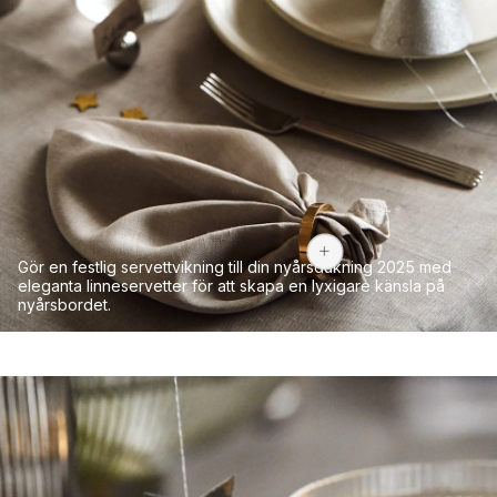
399 kr
Gör en festlig servettvikning till din nyårsdukning 2025 med
eleganta linneservetter för att skapa en lyxigare känsla på
nyårsbordet.