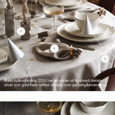
1 251 kr
349 kr
Årets nyårsdukning 2025 har en stilren vit bas med detaljer i
silver och guld samt räfflad struktur som genomgående tema.