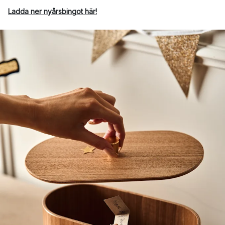
Ladda ner nyårsbingot här!