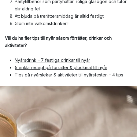
Partytillbehör som partyhattar, roliga glasögon och tutor
blir aldrig fel
Att bjuda på trerättersmiddag är alltid festligt
Glöm inte välkomstdrinken!
Vill du ha fler tips till nyår såsom förrätter, drinkar och
aktiviteter?
Nyårsdrink – 7 festliga drinkar till nyår
5 enkla recept på förrätter & plockmat till nyår
Tips på nyårslekar & aktiviteter till nyårsfesten – 4 tips