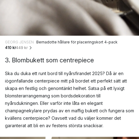
GEORG JENSEN
Bernadotte hållare för placeringskort 4-pack
410 kr
449 kr
3. Blombukett som centrepiece
Ska du duka ett runt bord till nyårsfirandet 2025? Då är en
iögonfallande centerpiece mitt på bordet ett perfekt sätt att
skapa en festlig och genomtänkt helhet. Satsa på ett lyxigt
blomsterarrangemang som bordsdekoration till
nyårsdukningen. Eller varför inte låta en elegant
champagnekylare prydas av en maffig bukett och fungera som
kvällens centerpiece? Oavsett vad du väljer kommer det
garanterat att bli en av festens största snackisar.