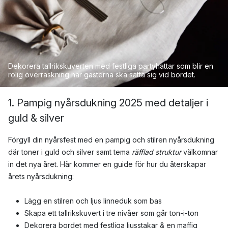
Dekorera tallrikskuverten med festliga partyhattar som blir en
rolig överraskning när gästerna ska sätta sig vid bordet.
1. Pampig nyårsdukning 2025 med detaljer i
guld & silver
Förgyll din nyårsfest med en pampig och stilren nyårsdukning
där toner i guld och silver samt tema
räfflad struktur
välkomnar
in det nya året. Här kommer en guide för hur du återskapar
årets nyårsdukning:
Lägg en stilren och ljus linneduk som bas
Skapa ett tallrikskuvert i tre nivåer som går ton-i-ton
Dekorera bordet med festliga ljusstakar & en maffig