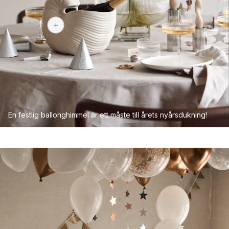
749 kr
En festlig ballonghimmel är ett måste till årets nyårsdukning!