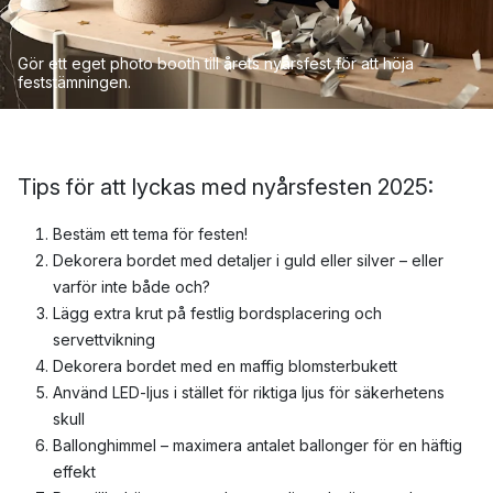
Gör ett eget photo booth till årets nyårsfest
för att höja
feststämningen.
Tips för att lyckas med nyårsfesten 2025:
Bestäm ett tema för festen!
Dekorera bordet med detaljer i guld eller silver – eller
varför inte både och?
Lägg extra krut på festlig bordsplacering och
servettvikning
Dekorera bordet med en maffig blomsterbukett
Använd LED-ljus i stället för riktiga ljus för säkerhetens
skull
Ballonghimmel – maximera antalet ballonger för en häftig
effekt