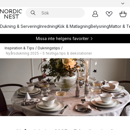
Dukning & Servering
Inredning
Kök & Matlagning
Belysning
Mattor & Te
Missa inte helgens favoriter
Inspiration & Tips
/
Dukningstips
/
Nyårsdukning 2025 – 5 festliga tips & dekorationer