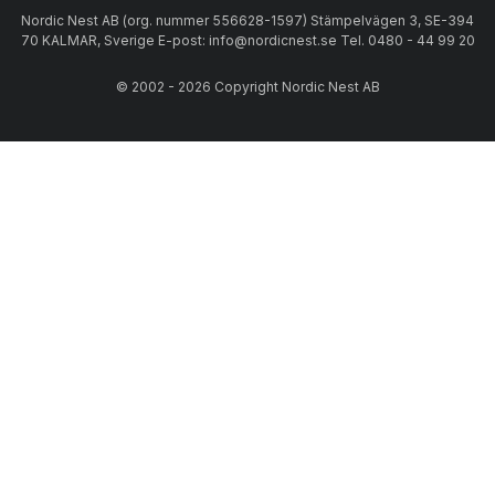
Nordic Nest AB (org. nummer 556628-1597) Stämpelvägen 3, SE-394
70 KALMAR, Sverige E-post: info@nordicnest.se Tel. 0480 - 44 99 20
© 2002 - 2026 Copyright Nordic Nest AB