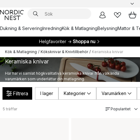
Dukning & Servering
Inredning
Kök & Matlagning
Belysning
Mattor & Te
Helgfavoriter →
Shoppa nu
Kök & Matlagning
/
Köksknivar & Knivtillbehör
/
Keramiska knivar
Keramiska knivar
Här har vi samlat högkvalitativa keramiska knivar från välkända
varumärken som underlättar din matlagning.
Filtrera
I lager
Kategorier
Varumärken
5
träffar
Popularitet