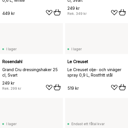
0,6 L, White
cl, Svart
249 kr
449 kr
Rek.
349 kr
I lager
I lager
Rosendahl
Le Creuset
Grand Cru dressingshaker 25
Le Creuset olje- och vinäger
cl, Svart
spray 0,9 L, Rostfritt stål
249 kr
519 kr
Rek.
299 kr
I lager
Endast ett fåtal kvar