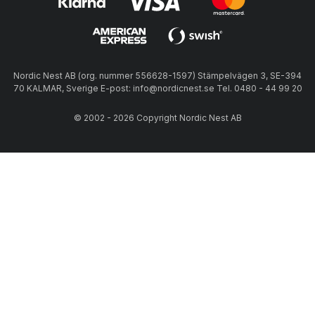
Nordic Nest AB (org. nummer 556628-1597) Stämpelvägen 3, SE-394
70 KALMAR, Sverige E-post: info@nordicnest.se Tel. 0480 - 44 99 20
© 2002 - 2026 Copyright Nordic Nest AB