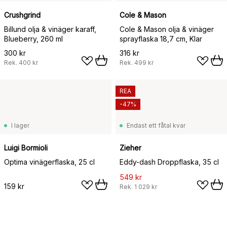
Crushgrind
Cole & Mason
Billund olja & vinäger karaff,
Cole & Mason olja & vinäger
Blueberry, 260 ml
sprayflaska 18,7 cm, Klar
300 kr
316 kr
Rek.
400 kr
Rek.
499 kr
REA
-47%
I lager
Endast ett fåtal kvar
Luigi Bormioli
Zieher
Optima vinägerflaska, 25 cl
Eddy-dash Droppflaska, 35 cl
549 kr
159 kr
Rek.
1 029 kr