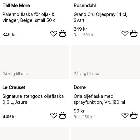
Tell Me More
Rosendahl
Palermo flaska för olja- &
Grand Cru Oljespray 14 cl,
vinäger, Beige, small 50 cl
Svart
249 kr
349 kr
Rek.
399 kr
På väg till oss
På väg till oss
Le Creuset
Dorre
Signature stengods oljeflaska
Orla oljeflaska med
0,6 L, Azure
sprayfunktion, Vit, 180 ml
99 kr
449 kr
Rek.
159 kr