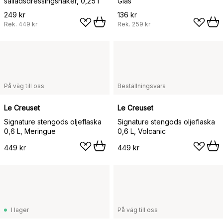
salladsdressingshaker, 0,25 l
Glas
249 kr
136 kr
Rek.
449 kr
Rek.
259 kr
På väg till oss
Beställningsvara
Le Creuset
Le Creuset
Signature stengods oljeflaska
Signature stengods oljeflaska
0,6 L, Meringue
0,6 L, Volcanic
449 kr
449 kr
I lager
På väg till oss