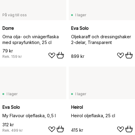
På väg till oss
I lager
Dorre
Eva Solo
Orna olja- och vinägerflaska
Oljekaraff och dressingshaker
med sprayfunktion, 25 cl
2-delar, Transparent
79 kr
899 kr
Rek.
159 kr
I lager
I lager
Eva Solo
Heirol
My Flavour oljeflaska, 0,5 l
Heirol oljeflaska, 25 cl
312 kr
415 kr
Rek.
499 kr