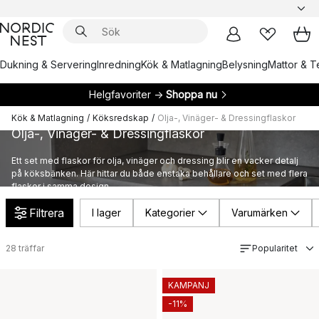
Dukning & Servering
Inredning
Kök & Matlagning
Belysning
Mattor & Te
Helgfavoriter →
Shoppa nu
Kök & Matlagning
/
Köksredskap
/
Olja-, Vinäger- & Dressingflaskor
Olja-, Vinäger- & Dressingflaskor
Ett set med flaskor för olja, vinäger och dressing blir en vacker detalj
på köksbänken. Här hittar du både enstaka behållare och set med flera
flaskor i samma design.
Filtrera
I lager
Kategorier
Varumärken
28
träffar
Popularitet
KAMPANJ
-11%