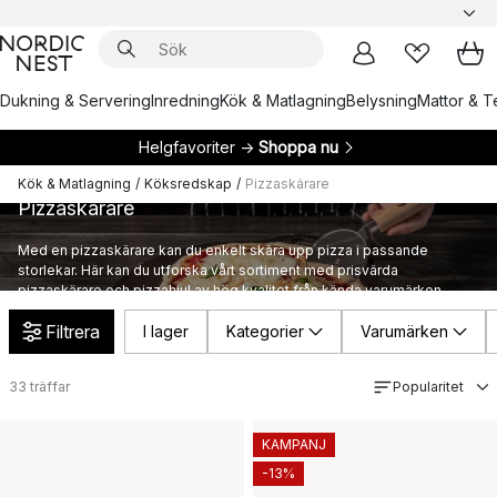
Dukning & Servering
Inredning
Kök & Matlagning
Belysning
Mattor & Te
Helgfavoriter →
Shoppa nu
Kök & Matlagning
/
Köksredskap
/
Pizzaskärare
Pizzaskärare
Med en pizzaskärare kan du enkelt skära upp pizza i passande
storlekar. Här kan du utforska vårt sortiment med prisvärda
pizzaskärare och pizzahjul av hög kvalitet från kända varumärken.
Filtrera
I lager
Kategorier
Varumärken
33
träffar
Popularitet
KAMPANJ
-13%