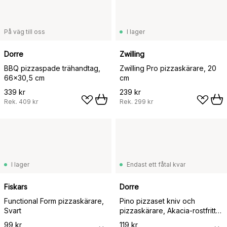
På väg till oss
I lager
Dorre
Zwilling
BBQ pizzaspade trähandtag,
Zwilling Pro pizzaskärare, 20
66x30,5 cm
cm
339 kr
239 kr
Rek.
409 kr
Rek.
299 kr
I lager
Endast ett fåtal kvar
Fiskars
Dorre
Functional Form pizzaskärare,
Pino pizzaset kniv och
Svart
pizzaskärare, Akacia-rostfritt
stål
99 kr
119 kr