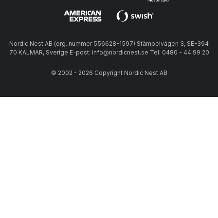
Nordic Nest AB (org. nummer 556628-1597) Stämpelvägen 3, SE-394
70 KALMAR, Sverige E-post: info@nordicnest.se Tel. 0480 - 44 99 20
© 2002 - 2026 Copyright Nordic Nest AB