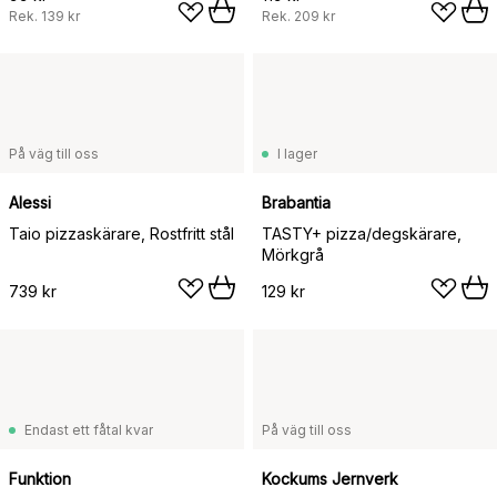
Rek.
139 kr
Rek.
209 kr
På väg till oss
I lager
Alessi
Brabantia
Taio pizzaskärare, Rostfritt stål
TASTY+ pizza/degskärare,
Mörkgrå
739 kr
129 kr
Endast ett fåtal kvar
På väg till oss
Funktion
Kockums Jernverk