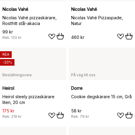
Nicolas Vahé
Nicolas Vahé
Nicolas Vahé pizzaskärare,
Nicolas Vahé Pizzaspade,
Rostfritt stål-akacia
Natur
99 kr
460 kr
Rek.
120 kr
REA
-20%
Beställningsvara
På väg till oss
Heirol
Dorre
Heirol steely pizzaskärare
Cookie degskärare 15 cm, Grå
liten, 20 cm
175 kr
58 kr
Rek.
219 kr
Rek.
79 kr