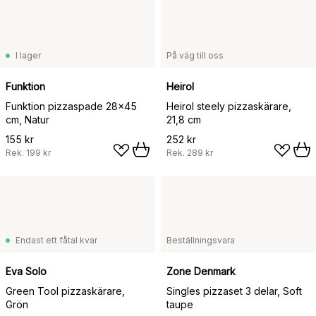
I lager
På väg till oss
Funktion
Heirol
Funktion pizzaspade 28x45
Heirol steely pizzaskärare,
cm, Natur
21,8 cm
155 kr
252 kr
Rek.
199 kr
Rek.
289 kr
Endast ett fåtal kvar
Beställningsvara
Eva Solo
Zone Denmark
Green Tool pizzaskärare,
Singles pizzaset 3 delar, Soft
Grön
taupe