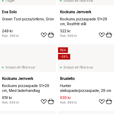
I lager
Endast ett fåtal kvar
Eva Solo
Kockums Jernverk
Green Tool pizza/örtkniv, Grön
Kockums pizzaspade 51x29
cm, Rostfritt stål
249 kr
522 kr
Rek.
399 kr
Rek.
699 kr
REA
-29%
Endast ett fåtal kvar
Endast ett fåtal kvar
Kockums Jernverk
Brusletto
Kockums pizzaspade 51x29
Hunter
cm, Med läderhandtag
stekspade/pizzaspade, 29 cm
619 kr
639 kr
Rek.
949 kr
Rek.
899 kr