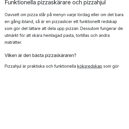
Funktionella pizzaskärare och pizzahjul
Oavsett om pizza står på menyn varje lördag eller om det bara
en gång ibland, så är en pizzaslicer ett funktionellt redskap
som gör det lättare att dela upp pizzan. Dessutom fungerar de
utmärkt för att skära hemlagad pasta, tortillas och andra
maträtter.
Vilken är den bästa pizzaskäraren?
Pizzahjul är praktiska och funktionella
köksredskap
som gör
det lätt att dela pizza och andra maträtter efter smak. Hos
Nordic Nest kan du hitta ett stort urval av pizzaslicer och
pizzahjul med fin design och av hög kvalitet från kända
varumärken som
Fiskars
,
Eva Solo
,
Dorre
och
Nicolas Vahé
.
Topp tre populära varumärken inom pizzaskärare
Eva Solo
Brabantia