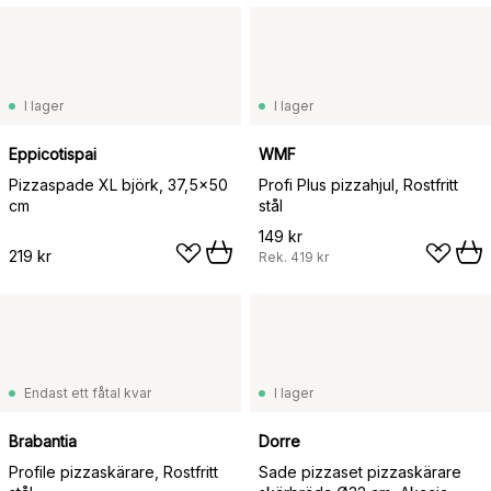
I lager
I lager
Eppicotispai
WMF
Pizzaspade XL björk, 37,5x50
Profi Plus pizzahjul, Rostfritt
cm
stål
149 kr
219 kr
Rek.
419 kr
Endast ett fåtal kvar
I lager
Brabantia
Dorre
Profile pizzaskärare, Rostfritt
Sade pizzaset pizzaskärare