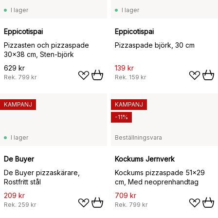
I lager
I lager
Eppicotispai
Eppicotispai
Pizzasten och pizzaspade
Pizzaspade björk, 30 cm
30x38 cm, Sten-björk
629 kr
139 kr
Rek.
799 kr
Rek.
159 kr
KAMPANJ
KAMPANJ
-11%
I lager
Beställningsvara
De Buyer
Kockums Jernverk
De Buyer pizzaskärare,
Kockums pizzaspade 51x29
Rostfritt stål
cm, Med neoprenhandtag
209 kr
709 kr
Rek.
259 kr
Rek.
799 kr