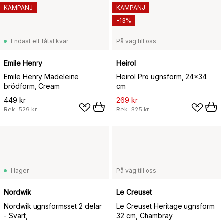
KAMPANJ
KAMPANJ
-13%
Endast ett fåtal kvar
På väg till oss
Emile Henry
Heirol
Emile Henry Madeleine
Heirol Pro ugnsform, 24x34
brödform, Cream
cm
449 kr
269 kr
Rek.
529 kr
Rek.
325 kr
I lager
På väg till oss
Nordwik
Le Creuset
Nordwik ugnsformsset 2 delar
Le Creuset Heritage ugnsform
- Svart,
32 cm, Chambray