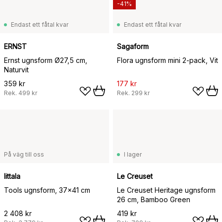
-41%
Endast ett fåtal kvar
Endast ett fåtal kvar
ERNST
Sagaform
Ernst ugnsform Ø27,5 cm,
Flora ugnsform mini 2-pack, Vit
Naturvit
359 kr
177 kr
Rek.
499 kr
Rek.
299 kr
På väg till oss
I lager
Iittala
Le Creuset
Tools ugnsform, 37x41 cm
Le Creuset Heritage ugnsform
26 cm, Bamboo Green
2 408 kr
419 kr