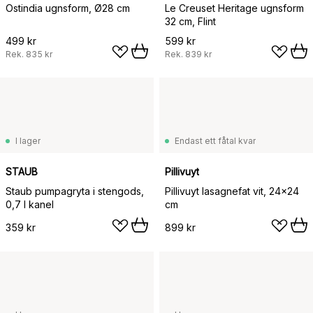
Ostindia ugnsform, Ø28 cm
Le Creuset Heritage ugnsform
32 cm, Flint
499 kr
599 kr
Rek.
835 kr
Rek.
839 kr
I lager
Endast ett fåtal kvar
STAUB
Pillivuyt
Staub pumpagryta i stengods,
Pillivuyt lasagnefat vit, 24x24
0,7 l kanel
cm
359 kr
899 kr