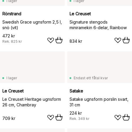
I lager
I lager
Rörstrand
Le Creuset
Swedish Grace ugnsform 2,5 l,
Signature stengods
snö (vit)
miniramekin 6-delar, Rainbow
472 kr
834 kr
Rek.
825 kr
I lager
Endast ett fåtal kvar
Le Creuset
Satake
Le Creuset Heritage ugnsform
Satake ugnsform porslin svart,
26 cm, Chambray
31 cm
224 kr
709 kr
Rek.
349 kr