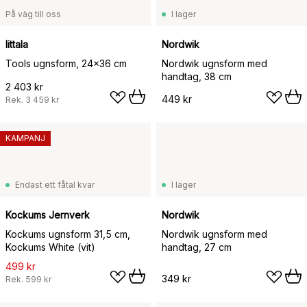
På väg till oss
I lager
Iittala
Nordwik
Tools ugnsform, 24x36 cm
Nordwik ugnsform med
handtag, 38 cm
2 403 kr
449 kr
Rek.
3 459 kr
KAMPANJ
Endast ett fåtal kvar
I lager
Kockums Jernverk
Nordwik
Kockums ugnsform 31,5 cm,
Nordwik ugnsform med
Kockums White (vit)
handtag, 27 cm
499 kr
349 kr
Rek.
599 kr