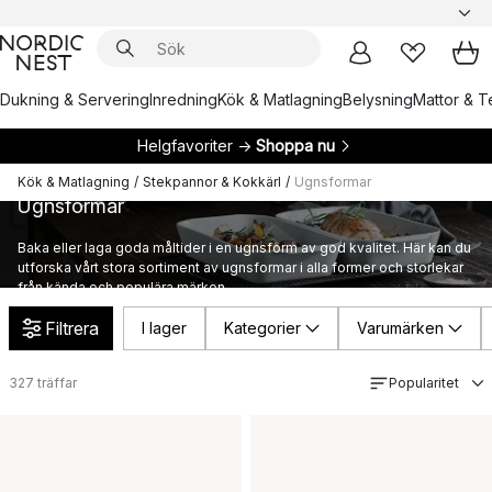
Dukning & Servering
Inredning
Kök & Matlagning
Belysning
Mattor & Te
Helgfavoriter →
Shoppa nu
Kök & Matlagning
/
Stekpannor & Kokkärl
/
Ugnsformar
Ugnsformar
Baka eller laga goda måltider i en ugnsform av god kvalitet. Här kan du
utforska vårt stora sortiment av ugnsformar i alla former och storlekar
från kända och populära märken.
Filtrera
I lager
Kategorier
Varumärken
327
träffar
Popularitet