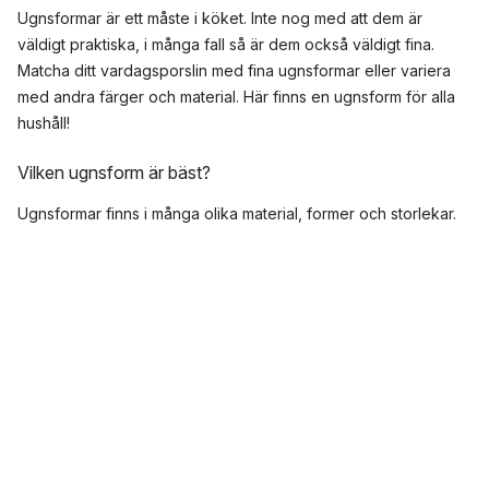
Ugnsformar är ett måste i köket. Inte nog med att dem är
väldigt praktiska, i många fall så är dem också väldigt fina.
Matcha ditt vardagsporslin med fina ugnsformar eller variera
med andra färger och material. Här finns en ugnsform för alla
hushåll!
Vilken ugnsform är bäst?
Ugnsformar finns i många olika material, former och storlekar.
Ditt ändamål kan därför spela roll i vilken ugnsform som är bäst
för dig. Om du ska laga en potatisgratäng till hela familjen
kanske en stor ugnsform passar bättre än en liten. Vill du bjuda
släkten på middag kan en ugnsform i glas eller porslin göra sig
finare på bordet än en ugnsform i teflon.
Vilka formar kan man ha i ugnen?
De vanligaste materialen på ugnsformar är teflon/nonstick,
glas, porslin, stengods och rostfritt stål. Alla dessa har olika för-
och nackdelar.