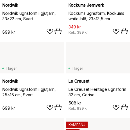
Nordwik
Kockums Jernverk
Nordwik ugnsform i gjutjärn,
Kockums ugnsform, Kockums
33x22 cm, Svart
white-blå, 23x13,5 cm
349 kr
899 kr
Rek.
399 kr
I lager
I lager
Nordwik
Le Creuset
Nordwik ugnsform i gjutjärn,
Le Creuset Heritage ugnsform
25x15 cm, Svart
32 cm, Cerise
508 kr
699 kr
Rek.
839 kr
KAMPANJ