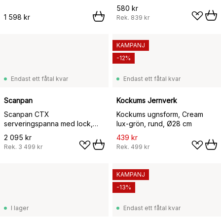
580 kr
1 598 kr
Rek.
839 kr
KAMPANJ
-12%
Endast ett fåtal kvar
Endast ett fåtal kvar
Scanpan
Kockums Jernverk
Scanpan CTX
Kockums ugnsform, Cream
serveringspanna med lock,
lux-grön, rund, Ø28 cm
Ø32 cm
2 095 kr
439 kr
Rek.
3 499 kr
Rek.
499 kr
KAMPANJ
-13%
I lager
Endast ett fåtal kvar