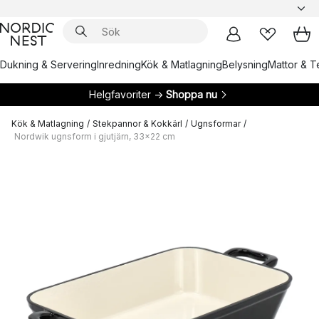
Dukning & Servering
Inredning
Kök & Matlagning
Belysning
Mattor & Te
Helgfavoriter →
Shoppa nu
Kök & Matlagning
/
Stekpannor & Kokkärl
/
Ugnsformar
/
Nordwik ugnsform i gjutjärn, 33x22 cm