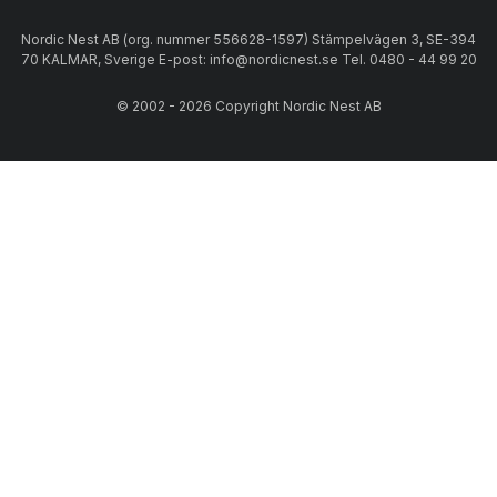
Nordic Nest AB (org. nummer 556628-1597) Stämpelvägen 3, SE-394
70 KALMAR, Sverige E-post: info@nordicnest.se Tel. 0480 - 44 99 20
© 2002 - 2026 Copyright Nordic Nest AB