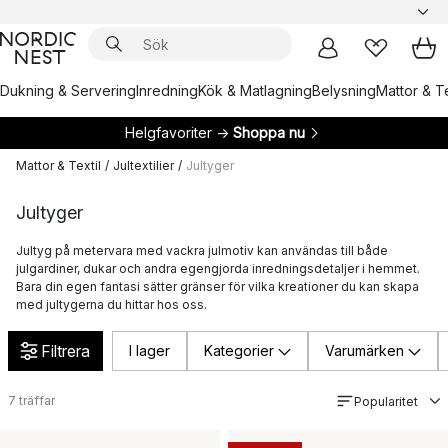
Dukning & Servering
Inredning
Kök & Matlagning
Belysning
Mattor & Te
Helgfavoriter →
Shoppa nu
Mattor & Textil
/
Jultextilier
/
Jultyger
Jultyger
Jultyg på metervara med vackra julmotiv kan användas till både
julgardiner, dukar och andra egengjorda inredningsdetaljer i hemmet.
Bara din egen fantasi sätter gränser för vilka kreationer du kan skapa
med jultygerna du hittar hos oss.
Filtrera
I lager
Kategorier
Varumärken
7
träffar
Popularitet