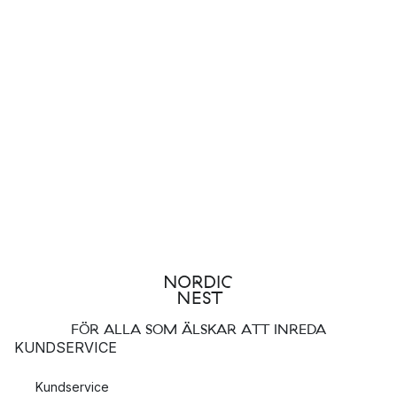
modernt mönster och fina vintermotiv som passar både före
och efter jul. Jultygerna kommer från välkända varumärken
och har bästa kvalitet, allt för att dina julkreationer ska bli så
bra som möjligt.
FÖR ALLA SOM ÄLSKAR ATT INREDA
KUNDSERVICE
Kundservice