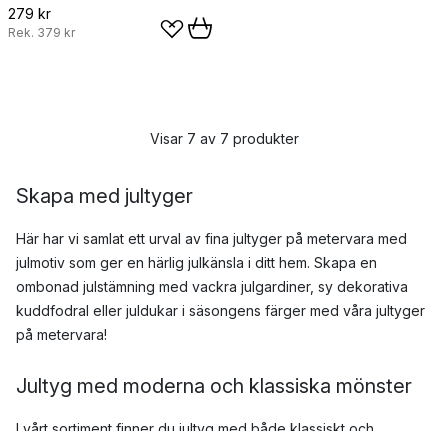
279 kr
Rek.
379 kr
Visar 7 av 7 produkter
Skapa med jultyger
Här har vi samlat ett urval av fina jultyger på metervara med
julmotiv som ger en härlig julkänsla i ditt hem. Skapa en
ombonad julstämning med vackra julgardiner, sy dekorativa
kuddfodral eller juldukar i säsongens färger med våra jultyger
på metervara!
Jultyg med moderna och klassiska mönster
I vårt sortiment finner du jultyg med både klassiskt och