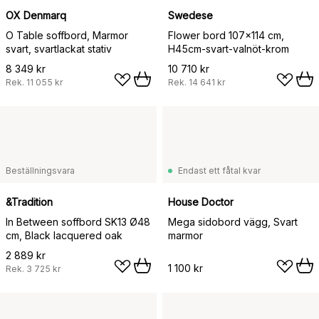
OX Denmarq
Swedese
O Table soffbord, Marmor
Flower bord 107x114 cm,
svart, svartlackat stativ
H45cm-svart-valnöt-krom
8 349 kr
10 710 kr
Rek.
11 055 kr
Rek.
14 641 kr
Beställningsvara
Endast ett fåtal kvar
&Tradition
House Doctor
In Between soffbord SK13 Ø48
Mega sidobord vägg, Svart
cm, Black lacquered oak
marmor
2 889 kr
1 100 kr
Rek.
3 725 kr