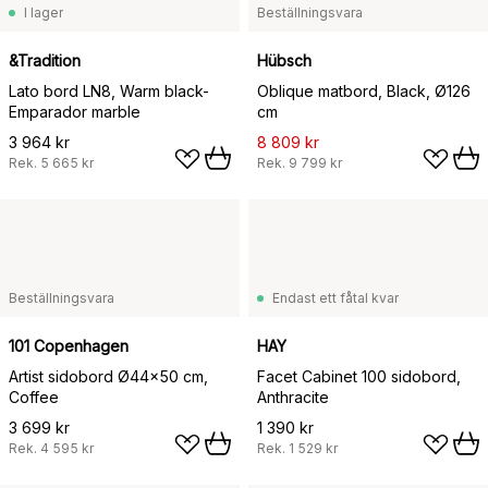
I lager
Beställningsvara
&Tradition
Hübsch
Lato bord LN8, Warm black-
Oblique matbord, Black, Ø126
Emparador marble
cm
3 964 kr
8 809 kr
Rek.
5 665 kr
Rek.
9 799 kr
Beställningsvara
Endast ett fåtal kvar
101 Copenhagen
HAY
Artist sidobord Ø44x50 cm,
Facet Cabinet 100 sidobord,
Coffee
Anthracite
3 699 kr
1 390 kr
Rek.
4 595 kr
Rek.
1 529 kr