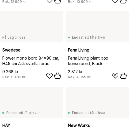
Rek.
12 999 kr
Rek.
10 999 kr
På väg till oss
Endast ett fåtal kvar
Swedese
Ferm Living
Flower mono bord 84x90 cm,
Ferm Living plant box
H45 cm Ask svartlaserad
konsolbord, Black
9 268 kr
2 812 kr
Rek.
11 433 kr
Rek.
4 059 kr
Endast ett fåtal kvar
Endast ett fåtal kvar
HAY
New Works