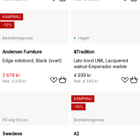
KAMPANJ
-10%
Beställningsvara
I lager
Andersen Furniture
&Tradition
Edge sidobord, Black (svart)
Lato bord LN8, Lacquered
walnut-Emperador marble
2 679 kr
4 939 kr
Rek.
3 229 kr
Rek.
6 560 kr
KAMPANJ
-10%
På väg till oss
Beställningsvara
Swedese
A2