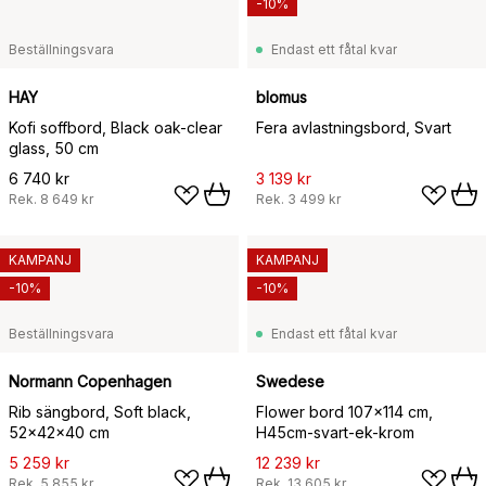
-10%
Beställningsvara
Endast ett fåtal kvar
HAY
blomus
Kofi soffbord, Black oak-clear
Fera avlastningsbord, Svart
glass, 50 cm
6 740 kr
3 139 kr
Rek.
8 649 kr
Rek.
3 499 kr
KAMPANJ
KAMPANJ
-10%
-10%
Beställningsvara
Endast ett fåtal kvar
Normann Copenhagen
Swedese
Rib sängbord, Soft black,
Flower bord 107x114 cm,
52x42x40 cm
H45cm-svart-ek-krom
5 259 kr
12 239 kr
Rek.
5 855 kr
Rek.
13 605 kr