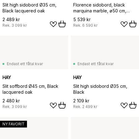
Slit high sidobord Ø35 cm,
Florence sidobord, black
Black lacquered oak
marquina marble, ø50 cm,
svart stativ
2 489 kr
5 539 kr
Rek.
3 099 kr
Rek.
6 590 kr
Endast ett fåtal kvar
Endast ett fåtal kvar
HAY
HAY
Slit soffbord Ø45 cm, Black
Slit high sidobord Ø35 cm,
lacquered oak
Black
2 480 kr
2 109 kr
Rek.
3 099 kr
Rek.
2 499 kr
NY FAVORIT