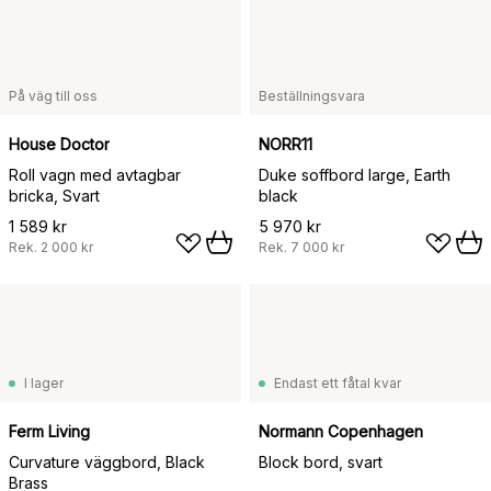
På väg till oss
Beställningsvara
House Doctor
NORR11
Roll vagn med avtagbar
Duke soffbord large, Earth
bricka, Svart
black
1 589 kr
5 970 kr
Rek.
2 000 kr
Rek.
7 000 kr
I lager
Endast ett fåtal kvar
Ferm Living
Normann Copenhagen
Curvature väggbord, Black
Block bord, svart
Brass