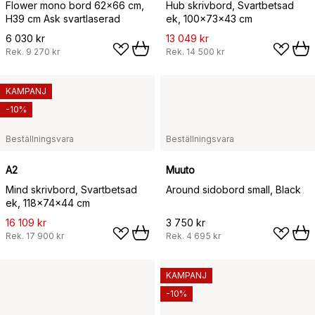
Flower mono bord 62x66 cm,
Hub skrivbord, Svartbetsad
H39 cm Ask svartlaserad
ek, 100x73x43 cm
6 030 kr
13 049 kr
Rek.
9 270 kr
Rek.
14 500 kr
KAMPANJ
-10%
Beställningsvara
Beställningsvara
A2
Muuto
Mind skrivbord, Svartbetsad
Around sidobord small, Black
ek, 118x74x44 cm
16 109 kr
3 750 kr
Rek.
17 900 kr
Rek.
4 695 kr
KAMPANJ
-10%