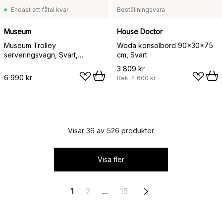
Endast ett fåtal kvar
Beställningsvara
Museum
House Doctor
Museum Trolley
Woda konsolbord 90x30x75
serveringsvagn, Svart,
cm, Svart
74,5x77,5x24 cm
3 809 kr
6 990 kr
Rek.
4 600 kr
Visar 36 av 526 produkter
Visa fler
1
2
...
15