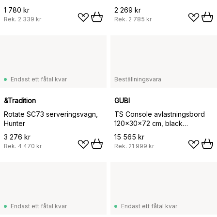
1 780 kr
2 269 kr
Rek.
2 339 kr
Rek.
2 785 kr
Endast ett fåtal kvar
Beställningsvara
&Tradition
GUBI
Rotate SC73 serveringsvagn,
TS Console avlastningsbord
Hunter
120x30x72 cm, black
marquina marble-svart stativ-
3 276 kr
15 565 kr
med bricka
Rek.
4 470 kr
Rek.
21 999 kr
Endast ett fåtal kvar
Endast ett fåtal kvar