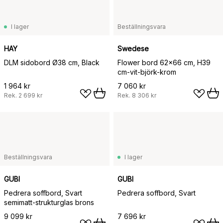
I lager
Beställningsvara
HAY
Swedese
DLM sidobord Ø38 cm, Black
Flower bord 62x66 cm, H39
cm-vit-björk-krom
1 964 kr
7 060 kr
Rek.
2 699 kr
Rek.
8 306 kr
Beställningsvara
I lager
GUBI
GUBI
Pedrera soffbord, Svart
Pedrera soffbord, Svart
semimatt-strukturglas brons
9 099 kr
7 696 kr