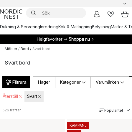
Dukning & Servering
Inredning
Kök & Matlagning
Belysning
Mattor & Te
Helgfavoriter →
Shoppa nu
Möbler
/
Bord
/
Svart bord
Svart bord
Filtrera
I lager
Kategorier
Varumärken
Återställ
Svart
526
träffar
Popularitet
KAMPANJ