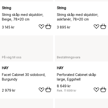
String
String
String skåp med skjutdörr,
String skåp med skjutdörr,
Beige, 78x20 cm
askfanér, 78x20 cm
3 145 kr
3 895 kr
På väg till oss
Beställningsvara
HAY
HAY
Facet Cabinet 30 sidobord,
Perforated Cabinet skåp
Burgundy
large, Eggshell
8 649 kr
2 979 kr
Rek.
11 699 kr