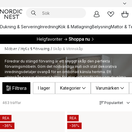
Dukning & Servering
Inredning
Kök & Matlagning
Belysning
Mattor & Te
Helgfavoriter →
Shoppa nu
Möbler
/
Hylla & Förvaring
/
Skåp & Vitrinskåp
Skåp & Vitrinskåp
Föredrar du stängd förvaring är ett snyggt skåp den perfekta
förvaringsmöbeln. Göm det nödvändiga inuti och ställ dekorativa
inredningsdetaljer ovanpå för en ombonad känsla hemma. Ett
vitrinskåp passar däremot bättre för glas och prydnader som du gärna
visar upp.
Filtrera
I lager
Kategorier
Varumärken
463
träffar
Popularitet
REA
REA
-36%
-36%