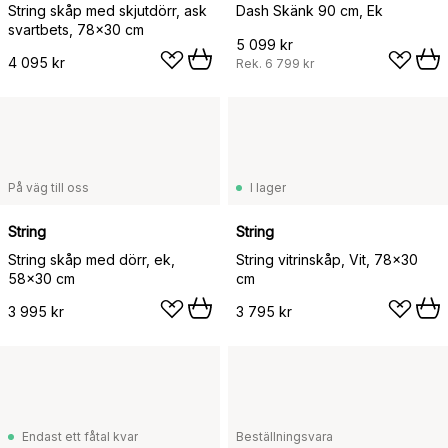
String skåp med skjutdörr, ask
Dash Skänk 90 cm, Ek
svartbets, 78x30 cm
5 099 kr
4 095 kr
Rek.
6 799 kr
På väg till oss
I lager
String
String
String skåp med dörr, ek,
String vitrinskåp, Vit, 78x30
58x30 cm
cm
3 995 kr
3 795 kr
Endast ett fåtal kvar
Beställningsvara