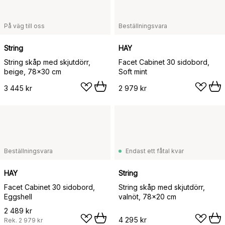
På väg till oss
Beställningsvara
String
HAY
String skåp med skjutdörr,
Facet Cabinet 30 sidobord,
beige, 78x30 cm
Soft mint
3 445 kr
2 979 kr
Beställningsvara
Endast ett fåtal kvar
HAY
String
Facet Cabinet 30 sidobord,
String skåp med skjutdörr,
Eggshell
valnöt, 78x20 cm
2 489 kr
4 295 kr
Rek.
2 979 kr