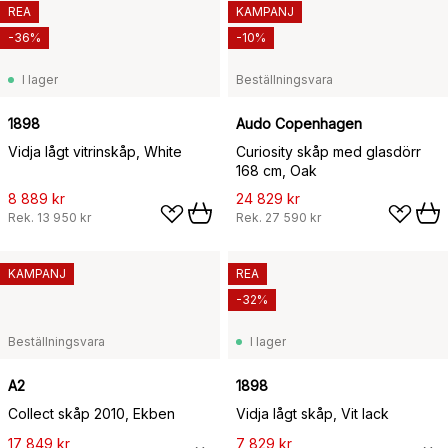
REA
KAMPANJ
-36%
-10%
I lager
Beställningsvara
1898
Audo Copenhagen
Vidja lågt vitrinskåp, White
Curiosity skåp med glasdörr
168 cm, Oak
8 889 kr
24 829 kr
Rek.
13 950 kr
Rek.
27 590 kr
KAMPANJ
REA
-32%
Beställningsvara
I lager
A2
1898
Collect skåp 2010, Ekben
Vidja lågt skåp, Vit lack
17 849 kr
7 829 kr