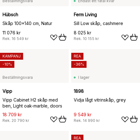
Beställningsvara
Endast ett fåtal kvar
Hübsch
Ferm Living
Skåp 100x140 cm, Natur
Sill Low skåp, cashmere
11 076 kr
8 025 kr
Rek.
16 549 kr
Rek.
10 155 kr
KAMPANJ
REA
-10%
-36%
Beställningsvara
I lager
Vipp
1898
Vipp Cabinet H2 skåp med
Vidja lågt vitrinskåp, grey
ben, Light oak-marble, doors
18 709 kr
9 549 kr
Rek.
20 790 kr
Rek.
14 990 kr
REA