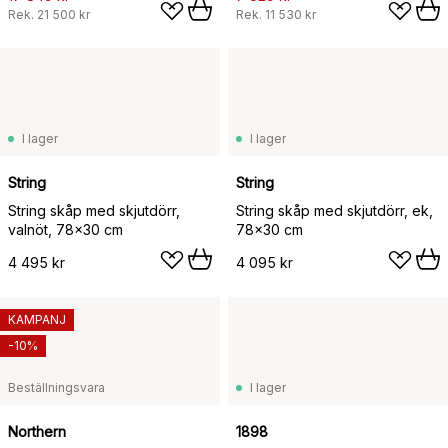
Rek.
21 500 kr
Rek.
11 530 kr
I lager
I lager
String
String
String skåp med skjutdörr,
String skåp med skjutdörr, ek,
valnöt, 78x30 cm
78x30 cm
4 495 kr
4 095 kr
KAMPANJ
-10%
Beställningsvara
I lager
Northern
1898