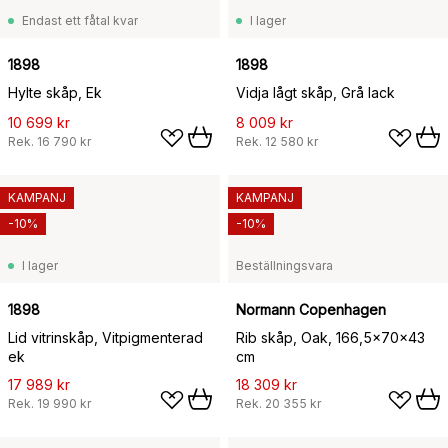
Endast ett fåtal kvar
I lager
1898
1898
Hylte skåp, Ek
Vidja lågt skåp, Grå lack
10 699 kr
8 009 kr
Rek.
16 790 kr
Rek.
12 580 kr
KAMPANJ
KAMPANJ
-10%
-10%
I lager
Beställningsvara
1898
Normann Copenhagen
Lid vitrinskåp, Vitpigmenterad
Rib skåp, Oak, 166,5x70x43
ek
cm
17 989 kr
18 309 kr
Rek.
19 990 kr
Rek.
20 355 kr