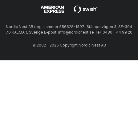
Nordic Nest AB (org. nummer 556628-1597) Stämpelvägen 3, SE-394
70 KALMAR, Sverige E-post: info@nordicnest.se Tel. 0480 - 44 99 20
© 2002 - 2026 Copyright Nordic Nest AB