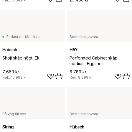
Rek.
16 549 kr
Endast ett fåtal kvar
Beställningsvara
Hübsch
HAY
Shoji skåp högt, Ek
Perforated Cabinet skåp
medium, Eggshell
7 669 kr
6 789 kr
Rek.
10 999 kr
Rek.
8 399 kr
På väg till oss
Beställningsvara
String
Hübsch