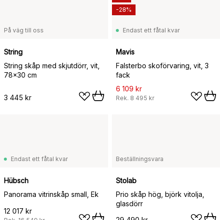
-28%
På väg till oss
Endast ett fåtal kvar
String
Mavis
String skåp med skjutdörr, vit,
Falsterbo skoförvaring, vit, 3
78x30 cm
fack
6 109 kr
3 445 kr
Rek.
8 495 kr
Endast ett fåtal kvar
Beställningsvara
Hübsch
Stolab
Panorama vitrinskåp small, Ek
Prio skåp hög, björk vitolja,
glasdörr
12 017 kr
29 490 kr