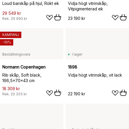
Loud barskåp på hjul, Rökt ek
Vidja högt vitrinskåp,
Vitpigmenterad ek
29 549 kr
23 190 kr
Rek.
35 990 kr
KAMPANJ
-10%
Beställningsvara
I lager
Normann Copenhagen
1898
Rib skåp, Soft black,
Vidja högt vitrinskåp, vit lack
166,5x70x43 cm
18 309 kr
22 190 kr
Rek.
20 355 kr