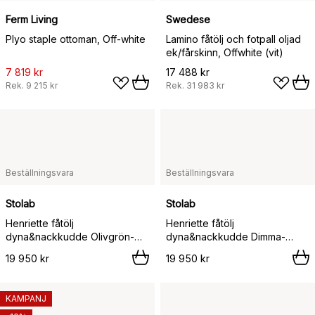
Ferm Living
Swedese
Plyo staple ottoman, Off-white
Lamino fåtölj och fotpall oljad
ek/fårskinn, Offwhite (vit)
7 819 kr
17 488 kr
Rek.
9 215 kr
Rek.
31 983 kr
Beställningsvara
Beställningsvara
Stolab
Stolab
Henriette fåtölj
Henriette fåtölj
dyna&nackkudde Olivgrön-
dyna&nackkudde Dimma-
Moonlight,
Moonlight,
19 950 kr
19 950 kr
KAMPANJ