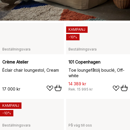
KAMPANJ
-10%
Beställningsvara
Beställningsvara
Crème Atelier
101 Copenhagen
Éclair chair loungestol, Cream
Toe loungefåtölj bouclé, Off-
white
14 389 kr
17 000 kr
Rek.
15 995 kr
KAMPANJ
-10%
Beställningsvara
På väg till oss