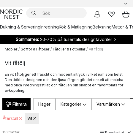
Dukning & Servering
Inredning
Kök & Matlagning
Belysning
Mattor & Te
Sommarrea:
20-70% på tusentals designfavoriter
Möbler
/
Soffor & Fåtöljer
/
Fåtöljer & Fotpallar
/
Vit fåtölj
Vit fåtölj
En vit fåtölj ger ett fräscht och modernt intryck i vilket rum som helst.
Den tidlösa designen och den ljusa färgen gör det enkelt att matcha
med olika inredningsstilar, och fåtöljen blir snabbt en favoritplats för
avkoppling.
Filtrera
I lager
Kategorier
Varumärken
Återställ
Vit
110
träffar
Popularitet