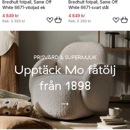
Bredhult fotpall, Same Off
Bredhult fotpall, Same Off
White 6671-vitoljad ek
White 6671-svart stål
4 849 kr
4 849 kr
Rek.
5 390 kr
Rek.
5 390 kr
PRISVÄRD & SUPERMJUK
Upptäck Mo fåtölj
från 1898
→