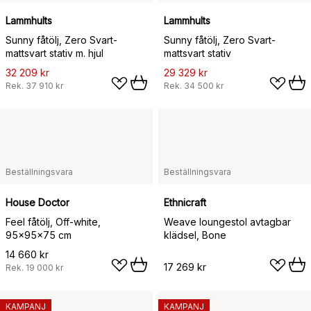
Lammhults
Lammhults
Sunny fåtölj, Zero Svart-
Sunny fåtölj, Zero Svart-
mattsvart stativ m. hjul
mattsvart stativ
32 209 kr
29 329 kr
Rek.
37 910 kr
Rek.
34 500 kr
Beställningsvara
Beställningsvara
House Doctor
Ethnicraft
Feel fåtölj, Off-white,
Weave loungestol avtagbar
95x95x75 cm
klädsel, Bone
14 660 kr
17 269 kr
Rek.
19 000 kr
KAMPANJ
KAMPANJ