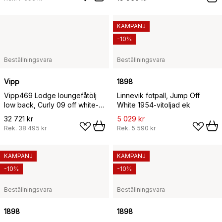
KAMPANJ
-10%
Beställningsvara
Beställningsvara
Vipp
1898
Vipp469 Lodge loungefåtölj
Linnevik fotpall, Jump Off
low back, Curly 09 off white-
White 1954-vitoljad ek
dark oak
32 721 kr
5 029 kr
Rek.
38 495 kr
Rek.
5 590 kr
KAMPANJ
KAMPANJ
-10%
-10%
Beställningsvara
Beställningsvara
1898
1898