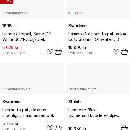
-10%
Beställningsvara
I lager
1898
Swedese
Linnevik fotpall, Same Off
Lamino fåtölj och fotpall lackad
White 6671-vitoljad ek
bok/fårskinn, Offwhite (vit)
5 029 kr
19 800 kr
Rek.
5 590 kr
Rek.
27 591 kr
Beställningsvara
Beställningsvara
Swedese
Stolab
Lamino fotpall, fårskinn
Henriette fåtölj
moonlight, naturlackad bok
dyna&nackkudde Vitolja-
Moonlight,
5 745 kr
19 950 kr
Rek.
7 696 kr