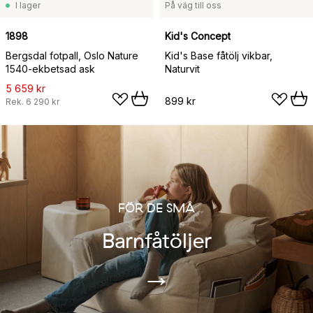
I lager
På väg till oss
1898
Kid's Concept
Bergsdal fotpall, Oslo Nature
Kid's Base fåtölj vikbar,
1540-ekbetsad ask
Naturvit
5 659 kr
899 kr
Rek.
6 290 kr
FÖR DE SMÅ
Barnfåtöljer
→