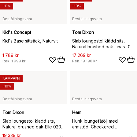
-11%
-10%
Beställningsvara
Beställningsvara
Kid's Concept
Tom Dixon
Kid's Base sittsäck, Naturvit
Slab loungestol klädd sits,
Natural brushed oak-Linara 05
CMHR Cream
1 789 kr
17 269 kr
Rek.
1 999 kr
Rek.
19 190 kr
KAMPANJ
-10%
Beställningsvara
Beställningsvara
Tom Dixon
Hem
Slab loungestol klädd sits,
Hunk loungefåtölj med
Natural brushed oak-Elle 0200
armstöd, Checkered
CMHR Natural
black/white
19 339 kr