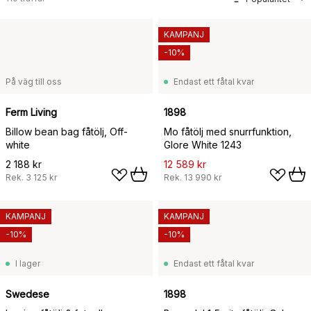
KAMPANJ
-10%
På väg till oss
Endast ett fåtal kvar
Ferm Living
1898
Billow bean bag fåtölj, Off-
Mo fåtölj med snurrfunktion,
white
Glore White 1243
2 188 kr
12 589 kr
Rek.
3 125 kr
Rek.
13 990 kr
KAMPANJ
KAMPANJ
-10%
-10%
I lager
Endast ett fåtal kvar
Swedese
1898