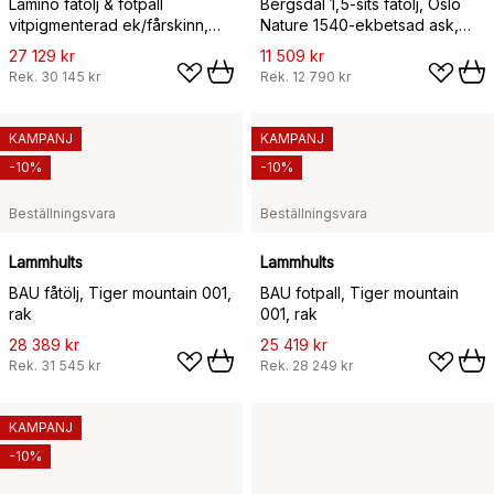
Lamino fåtölj & fotpall
Bergsdal 1,5-sits fåtölj, Oslo
vitpigmenterad ek/fårskinn,
Nature 1540-ekbetsad ask,
Off white (vit)
1,5-sits
27 129 kr
11 509 kr
Rek.
30 145 kr
Rek.
12 790 kr
KAMPANJ
KAMPANJ
-10%
-10%
Beställningsvara
Beställningsvara
Lammhults
Lammhults
BAU fåtölj, Tiger mountain 001,
BAU fotpall, Tiger mountain
rak
001, rak
28 389 kr
25 419 kr
Rek.
31 545 kr
Rek.
28 249 kr
KAMPANJ
-10%