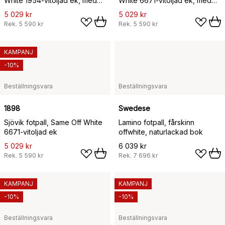
White 1954-vitoljad ek, med
White 6671-vitoljad ek, med
kappa
kappa
5 029 kr
5 029 kr
Rek.
5 590 kr
Rek.
5 590 kr
KAMPANJ
-10%
Beställningsvara
Beställningsvara
1898
Swedese
Sjövik fotpall, Same Off White
Lamino fotpall, fårskinn
6671-vitoljad ek
offwhite, naturlackad bok
5 029 kr
6 039 kr
Rek.
5 590 kr
Rek.
7 696 kr
KAMPANJ
KAMPANJ
-10%
-10%
Beställningsvara
Beställningsvara