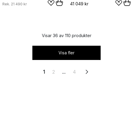
41 049 kr
Rek.
21 490 kr
Visar 36 av 110 produkter
Visa fler
1
2
...
4