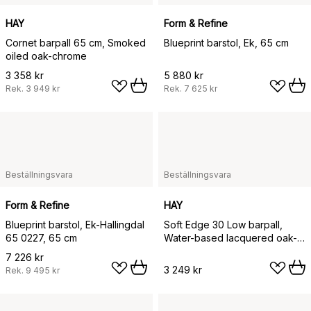
HAY
Form & Refine
Cornet barpall 65 cm, Smoked
Blueprint barstol, Ek, 65 cm
oiled oak-chrome
3 358 kr
5 880 kr
Rek.
3 949 kr
Rek.
7 625 kr
Beställningsvara
Beställningsvara
Form & Refine
HAY
Blueprint barstol, Ek-Hallingdal
Soft Edge 30 Low barpall,
65 0227, 65 cm
Water-based lacquered oak-
krom
7 226 kr
3 249 kr
Rek.
9 495 kr