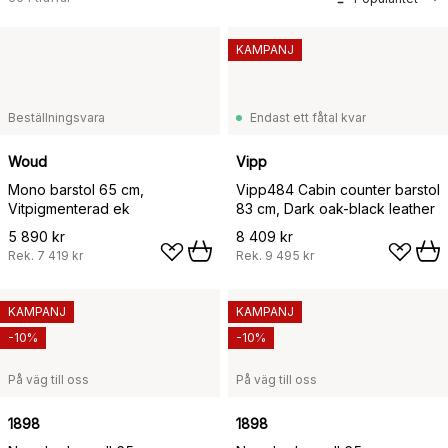
KAMPANJ
Beställningsvara
Endast ett fåtal kvar
Woud
Vipp
Mono barstol 65 cm,
Vipp484 Cabin counter barstol
Vitpigmenterad ek
83 cm, Dark oak-black leather
5 890 kr
8 409 kr
Rek.
7 419 kr
Rek.
9 495 kr
KAMPANJ
KAMPANJ
-10%
-10%
På väg till oss
På väg till oss
1898
1898