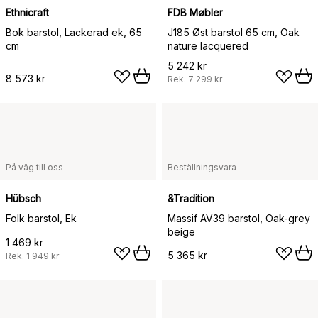
Ethnicraft
FDB Møbler
Bok barstol, Lackerad ek, 65
J185 Øst barstol 65 cm, Oak
cm
nature lacquered
5 242 kr
8 573 kr
Rek.
7 299 kr
På väg till oss
Beställningsvara
Hübsch
&Tradition
Folk barstol, Ek
Massif AV39 barstol, Oak-grey
beige
1 469 kr
5 365 kr
Rek.
1 949 kr