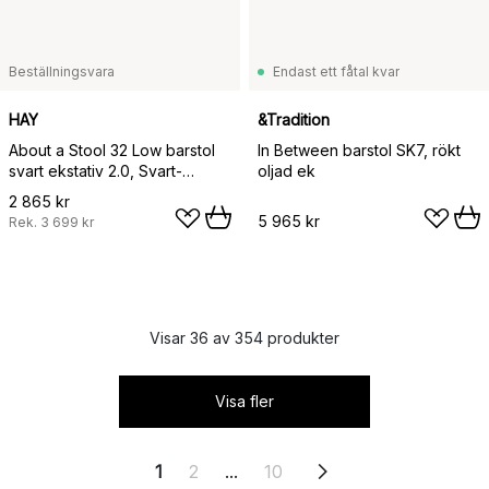
Beställningsvara
Endast ett fåtal kvar
HAY
&Tradition
About a Stool 32 Low barstol
In Between barstol SK7, rökt
svart ekstativ 2.0, Svart-
oljad ek
rostfritt stålstöd
2 865 kr
5 965 kr
Rek.
3 699 kr
Visar 36 av 354 produkter
Visa fler
1
2
...
10