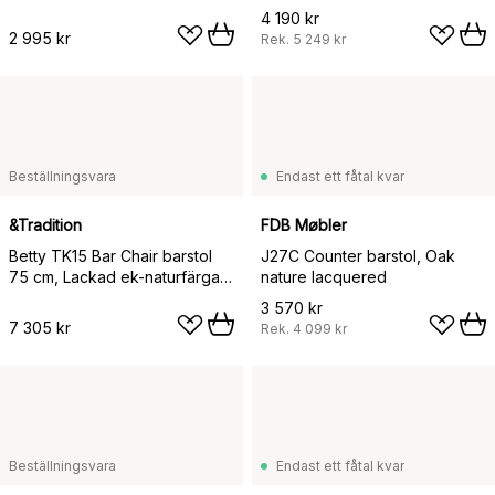
4 190 kr
2 995 kr
Rek.
5 249 kr
Beställningsvara
Endast ett fåtal kvar
&Tradition
FDB Møbler
Betty TK15 Bar Chair barstol
J27C Counter barstol, Oak
75 cm, Lackad ek-naturfärgat
nature lacquered
lin
3 570 kr
7 305 kr
Rek.
4 099 kr
Beställningsvara
Endast ett fåtal kvar