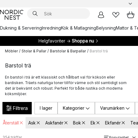
Dukning & Servering
Inredning
Kök & Matlagning
Belysning
Mattor & Te
Helgfavoriter →
Shoppa nu
Möbler
/
Stolar & Pallar
/
Barstolar & Barpallar
/
Barstol trä
Barstol trä
En barstol i trä är ett klassiskt och hållbart val för köksön eller
bardisken. Träets naturliga toner tillför värme och stil samtidigt som
det är bekvämt och robust. Perfekt för både rustika och moderna
köksmiljöer.
Filtrera
I lager
Kategorier
Varumärken
Återställ
Ask
Askfanér
Bok
Ek
Ekfanér
Te
354
träffar
Popularitet