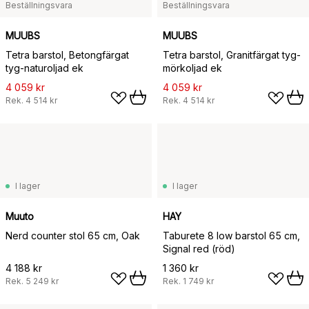
Beställningsvara
Beställningsvara
MUUBS
MUUBS
Tetra barstol, Betongfärgat
Tetra barstol, Granitfärgat tyg-
tyg-naturoljad ek
mörkoljad ek
4 059 kr
4 059 kr
Rek.
4 514 kr
Rek.
4 514 kr
I lager
I lager
Muuto
HAY
Nerd counter stol 65 cm, Oak
Taburete 8 low barstol 65 cm,
Signal red (röd)
4 188 kr
1 360 kr
Rek.
5 249 kr
Rek.
1 749 kr