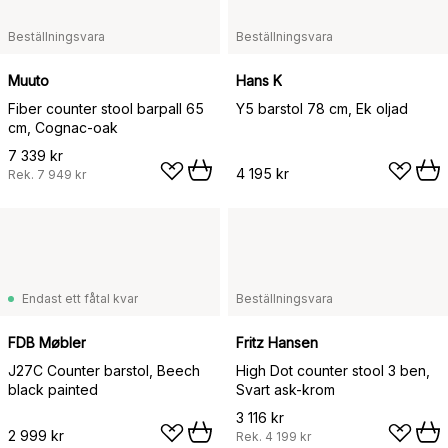
Beställningsvara
Beställningsvara
Muuto
Hans K
Fiber counter stool barpall 65
Y5 barstol 78 cm, Ek oljad
cm, Cognac-oak
7 339 kr
4 195 kr
Rek.
7 949 kr
Endast ett fåtal kvar
Beställningsvara
FDB Møbler
Fritz Hansen
J27C Counter barstol, Beech
High Dot counter stool 3 ben,
black painted
Svart ask-krom
3 116 kr
2 999 kr
Rek.
4 199 kr