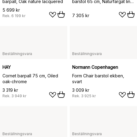
barpall, Oak nature lacquered
barstol 65 cm, Naturfärgat lin-
lackad ek
5 699 kr
7 305 kr
Rek.
6 199 kr
Beställningsvara
Beställningsvara
HAY
Normann Copenhagen
Cornet barpall 75 cm, Oiled
Form Chair barstol ekben,
oak-chrome
svart
3 319 kr
3 009 kr
Rek.
3 949 kr
Rek.
3 925 kr
Beställningsvara
Beställningsvara