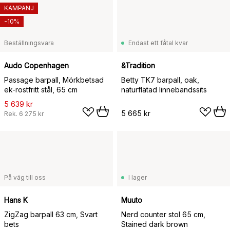
KAMPANJ
-10%
Beställningsvara
Endast ett fåtal kvar
Audo Copenhagen
&Tradition
Passage barpall, Mörkbetsad
Betty TK7 barpall, oak,
ek-rostfritt stål, 65 cm
naturflätad linnebandssits
5 639 kr
5 665 kr
Rek.
6 275 kr
På väg till oss
I lager
Hans K
Muuto
ZigZag barpall 63 cm, Svart
Nerd counter stol 65 cm,
bets
Stained dark brown