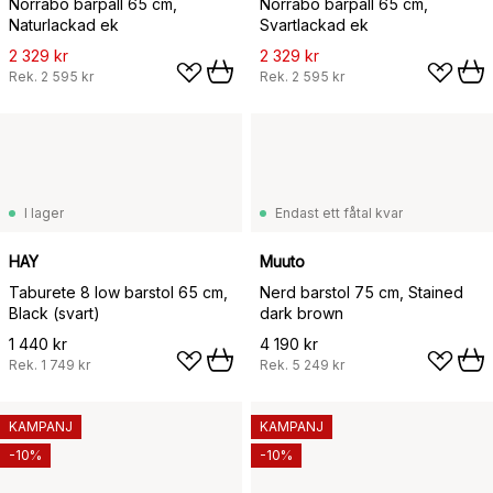
Norrabo barpall 65 cm,
Norrabo barpall 65 cm,
Naturlackad ek
Svartlackad ek
2 329 kr
2 329 kr
Rek.
2 595 kr
Rek.
2 595 kr
I lager
Endast ett fåtal kvar
HAY
Muuto
Taburete 8 low barstol 65 cm,
Nerd barstol 75 cm, Stained
Black (svart)
dark brown
1 440 kr
4 190 kr
Rek.
1 749 kr
Rek.
5 249 kr
KAMPANJ
KAMPANJ
-10%
-10%