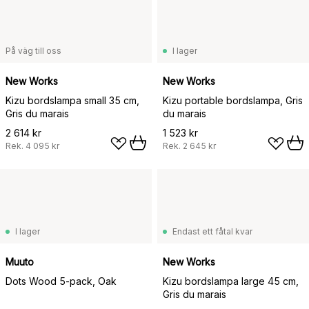
På väg till oss
I lager
New Works
New Works
Kizu bordslampa small 35 cm,
Kizu portable bordslampa, Gris
Gris du marais
du marais
2 614 kr
1 523 kr
Rek.
4 095 kr
Rek.
2 645 kr
I lager
Endast ett fåtal kvar
Muuto
New Works
Dots Wood 5-pack, Oak
Kizu bordslampa large 45 cm,
Gris du marais