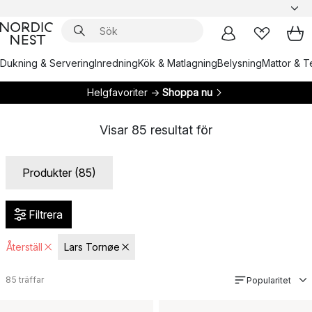
Dukning & Servering
Inredning
Kök & Matlagning
Belysning
Mattor & Te
Helgfavoriter →
Shoppa nu
Visar
85
resultat för
Produkter (85)
Filtrera
Återställ
Lars Tornøe
85
träffar
Popularitet