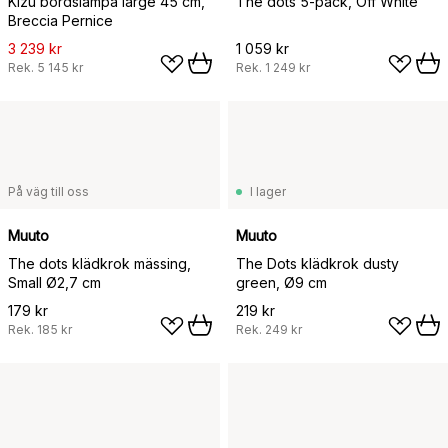
Kizu bordslampa large 45 cm,
The dots 5-pack, Off White
Breccia Pernice
3 239 kr
1 059 kr
Rek.
5 145 kr
Rek.
1 249 kr
På väg till oss
I lager
Muuto
Muuto
The dots klädkrok mässing,
The Dots klädkrok dusty
Small Ø2,7 cm
green, Ø9 cm
179 kr
219 kr
Rek.
185 kr
Rek.
249 kr