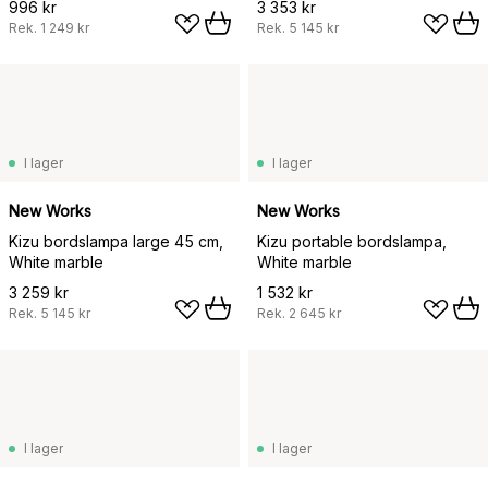
996 kr
3 353 kr
Rek.
1 249 kr
Rek.
5 145 kr
I lager
I lager
New Works
New Works
Kizu bordslampa large 45 cm,
Kizu portable bordslampa,
White marble
White marble
3 259 kr
1 532 kr
Rek.
5 145 kr
Rek.
2 645 kr
I lager
I lager