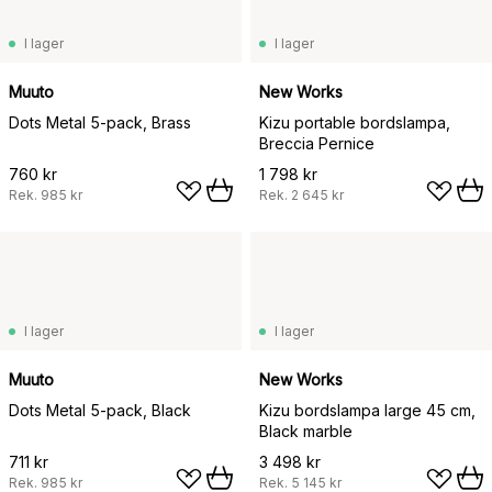
I lager
I lager
Muuto
New Works
Dots Metal 5-pack, Brass
Kizu portable bordslampa,
Breccia Pernice
760 kr
1 798 kr
Rek.
985 kr
Rek.
2 645 kr
I lager
I lager
Muuto
New Works
Dots Metal 5-pack, Black
Kizu bordslampa large 45 cm,
Black marble
711 kr
3 498 kr
Rek.
985 kr
Rek.
5 145 kr