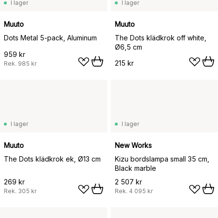
I lager
I lager
Muuto
Muuto
Dots Metal 5-pack, Aluminum
The Dots klädkrok off white,
Ø6,5 cm
959 kr
215 kr
Rek.
985 kr
I lager
I lager
Muuto
New Works
The Dots klädkrok ek, Ø13 cm
Kizu bordslampa small 35 cm,
Black marble
269 kr
2 507 kr
Rek.
305 kr
Rek.
4 095 kr