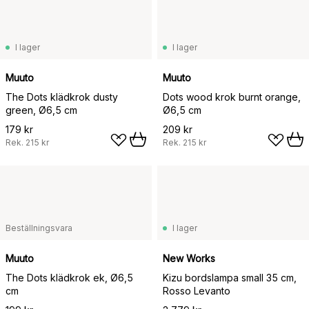
I lager
I lager
Muuto
Muuto
The Dots klädkrok dusty
Dots wood krok burnt orange,
green, Ø6,5 cm
Ø6,5 cm
179 kr
209 kr
Rek.
215 kr
Rek.
215 kr
Beställningsvara
I lager
Muuto
New Works
The Dots klädkrok ek, Ø6,5
Kizu bordslampa small 35 cm,
cm
Rosso Levanto