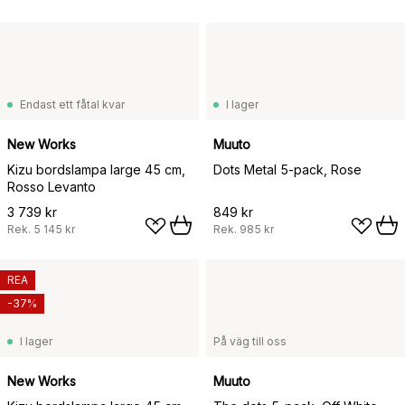
Endast ett fåtal kvar
I lager
New Works
Muuto
Kizu bordslampa large 45 cm,
Dots Metal 5-pack, Rose
Rosso Levanto
3 739 kr
849 kr
Rek.
5 145 kr
Rek.
985 kr
REA
-37%
I lager
På väg till oss
New Works
Muuto