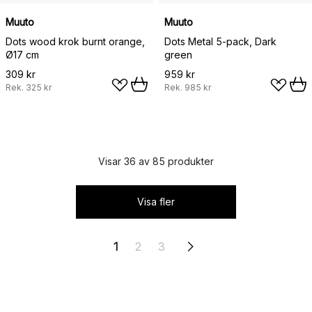
Muuto
Muuto
Dots wood krok burnt orange,
Dots Metal 5-pack, Dark
Ø17 cm
green
309 kr
959 kr
Rek.
325 kr
Rek.
985 kr
Visar 36 av 85 produkter
Visa fler
1
2
3