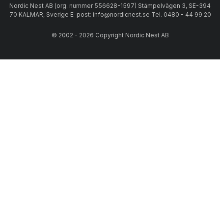
Nordic Nest AB (org. nummer 556628-1597) Stämpelvägen 3, SE-394
70 KALMAR, Sverige E-post: info@nordicnest.se Tel. 0480 - 44 99 20
© 2002 - 2026 Copyright Nordic Nest AB