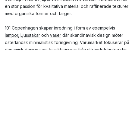
en stor passion för kvalitativa material och raffinerade texturer
med organiska former och färger.
101 Copenhagen skapar inredning i form av exempelvis
lampor
,
Ljusstakar
och
vaser
där skandinavisk design möter
österländsk minimalistisk formgivning. Varumärket fokuserar på
dynamisk design som karaktäriseras från yttrandefriheten där
de skapar unika och tidlösa hantverk. 101 Copenhagen
erbjuder serier som exempelvis
Clam
,
Cobra
och
Drop
.
När grundades 101 Copenhagen?
101 Copenhagen grundades 2017 av Tommy Hyldahl, som är
ägare av varumärket och huvuddesigner tillsammans med
Kristian Sofus Hansen. Genom att slå samman sina bakgrunder
och erfarenheter från modebranschen respektive resor till
Japan har de utvecklat ett narrativ av minimalistisk och
konceptuell design som uppenbarar sig genom hela
kollektionen. Nicolaj Nøddesbo, som är den tredje designern