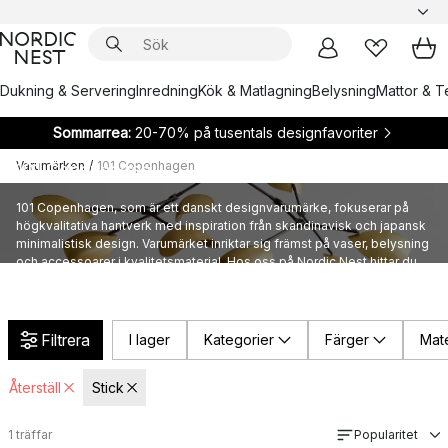
Dukning & Servering
Inredning
Kök & Matlagning
Belysning
Mattor & Te
Sommarrea:
20-70% på tusentals designfavoriter
Varumärken
/
101 Copenhagen
101 Copenhagen
101 Copenhagen, som är ett danskt designvarumärke, fokuserar på
högkvalitativa hantverk med inspiration från skandinavisk och japansk
minimalistisk design. Varumärket inriktar sig främst på vaser, belysning
och accessoarer i kvalitetsmaterial. Hos oss på Nordic Nest hittar du
ett brett sortiment av heminredning från 101 Copenhagen.
Filtrera
I lager
Kategorier
Färger
Mate
Återställ
Stick
1
träffar
Popularitet