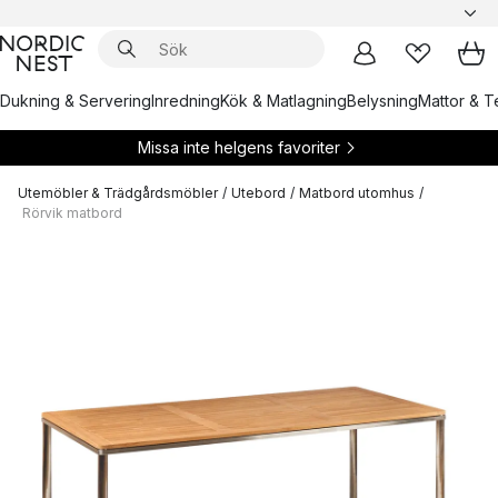
Dukning & Servering
Inredning
Kök & Matlagning
Belysning
Mattor & Te
Missa inte helgens favoriter
Utemöbler & Trädgårdsmöbler
/
Utebord
/
Matbord utomhus
/
Rörvik matbord