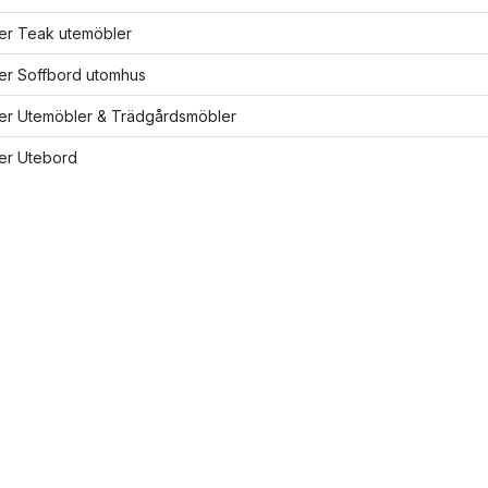
ler Teak utemöbler
ler Soffbord utomhus
ler Utemöbler & Trädgårdsmöbler
ler Utebord