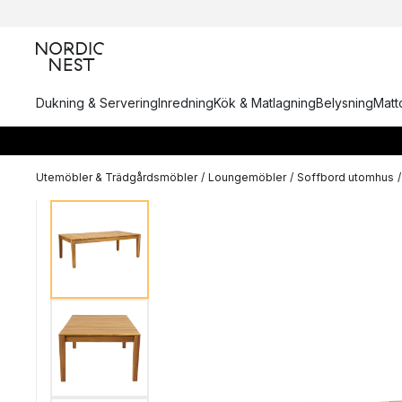
Dukning & Servering
Inredning
Kök & Matlagning
Belysning
Matto
Utemöbler & Trädgårdsmöbler
/
Loungemöbler
/
Soffbord utomhus
/