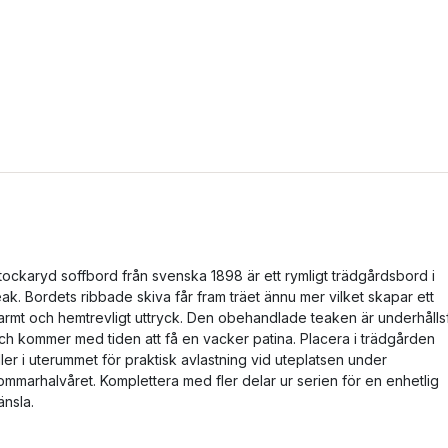
tockaryd soffbord från svenska 1898 är ett rymligt trädgårdsbord i
eak. Bordets ribbade skiva får fram träet ännu mer vilket skapar ett
armt och hemtrevligt uttryck. Den obehandlade teaken är underhållsf
ch kommer med tiden att få en vacker patina. Placera i trädgården
ller i uterummet för praktisk avlastning vid uteplatsen under
ommarhalvåret. Komplettera med fler delar ur serien för en enhetlig
änsla.