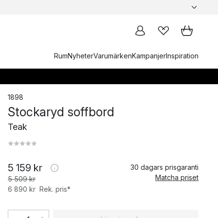
Rum
Nyheter
Varumärken
Kampanjer
Inspiration
1898
Stockaryd soffbord
Teak
5 159 kr
30 dagars prisgaranti
Matcha priset
5 509 kr
6 890 kr
Rek. pris*