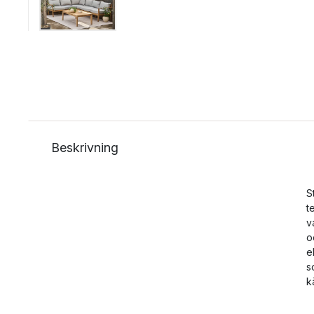
Beskrivning
S
t
v
o
e
s
k