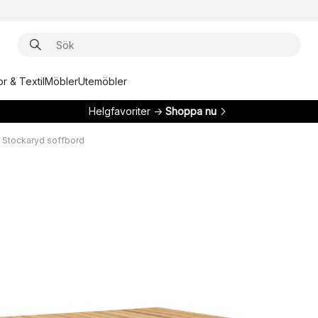
r & Textil
Möbler
Utemöbler
Helgfavoriter →
Shoppa nu
Stockaryd soffbord